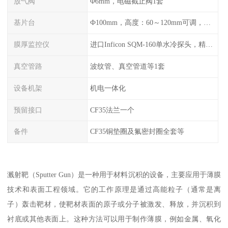
放气阀
Φ6mm，电磁截止阀1套
基片台
Ф100mm，高度：60～120mm可调，旋转：0-20r/min可调，可加热至300℃
膜厚监控仪
进口Inficon SQM-160单水冷探头，精度0.1Å（选配）
真空管路
波纹管、真空管道等1套
设备机架
机电一体化
预留接口
CF35法兰一个
备件
CF35铜垫圈及氟密封圈全套等
溅射靶（Sputter Gun）是一种用于材料沉积的设备，主要应用于薄膜
技术和表面工程领域。它的工作原理是通过高能粒子（通常是离
子）轰击靶材，使靶材表面的原子或分子被激发、释放，并沉积到
衬底或其他表面上。这种方法可以用于制作薄膜，例如金属、氧化