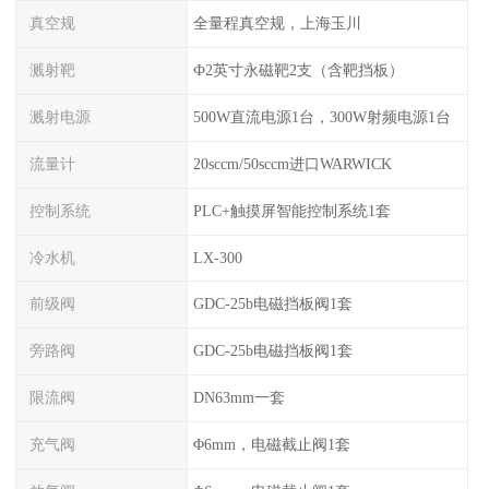
真空规
全量程真空规，上海玉川
溅射靶
Ф2英寸永磁靶2支（含靶挡板）
溅射电源
500W直流电源1台，300W射频电源1台
流量计
20sccm/50sccm进口WARWICK
控制系统
PLC+触摸屏智能控制系统1套
冷水机
LX-300
前级阀
GDC-25b电磁挡板阀1套
旁路阀
GDC-25b电磁挡板阀1套
限流阀
DN63mm一套
充气阀
Φ6mm，电磁截止阀1套