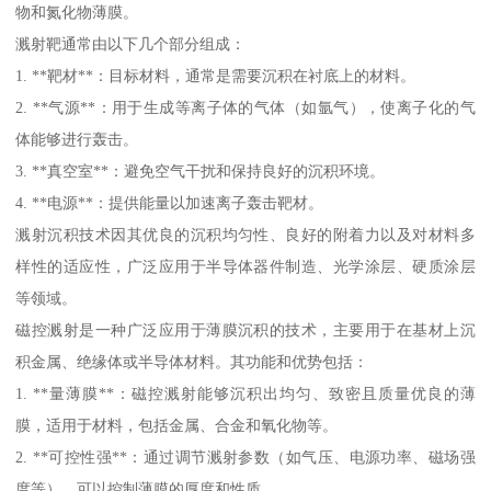
物和氮化物薄膜。
溅射靶通常由以下几个部分组成：
1. **靶材**：目标材料，通常是需要沉积在衬底上的材料。
2. **气源**：用于生成等离子体的气体（如氩气），使离子化的气
体能够进行轰击。
3. **真空室**：避免空气干扰和保持良好的沉积环境。
4. **电源**：提供能量以加速离子轰击靶材。
溅射沉积技术因其优良的沉积均匀性、良好的附着力以及对材料多
样性的适应性，广泛应用于半导体器件制造、光学涂层、硬质涂层
等领域。
磁控溅射是一种广泛应用于薄膜沉积的技术，主要用于在基材上沉
积金属、绝缘体或半导体材料。其功能和优势包括：
1. **量薄膜**：磁控溅射能够沉积出均匀、致密且质量优良的薄
膜，适用于材料，包括金属、合金和氧化物等。
2. **可控性强**：通过调节溅射参数（如气压、电源功率、磁场强
度等），可以控制薄膜的厚度和性质。