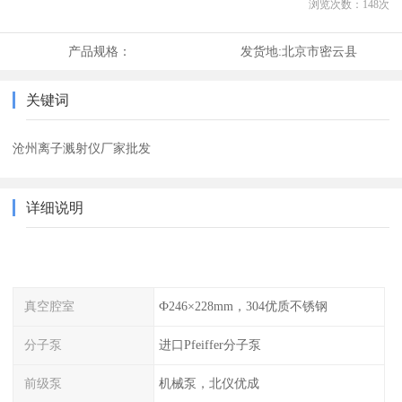
浏览次数：
148
次
产品规格：
发货地:
北京市密云县
关键词
沧州离子溅射仪厂家批发
详细说明
真空腔室
Ф246×228mm，304优质不锈钢
分子泵
进口Pfeiffer分子泵
前级泵
机械泵，北仪优成