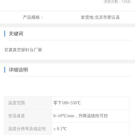
浏览次数：
126
次
产品规格：
发货地:
北京市密云县
关键词
甘肃真空探针台厂家
详细说明
温度范围
零下180~550℃
变温速度
0~10℃/min，升降温线性可控
温度分辨率及稳定性
± 0.1℃