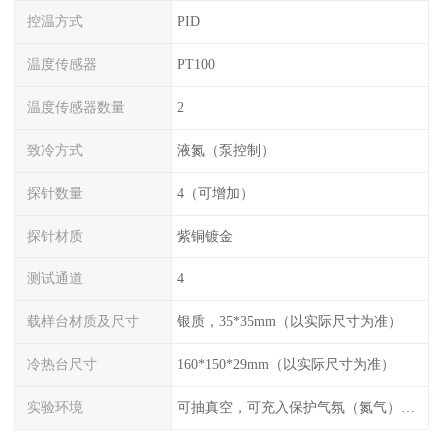
控温方式
PID
温度传感器
PT100
温度传感器数量
2
致冷方式
液氮（泵控制）
探针数量
4（可增加）
探针材质
紫铜镀金
测试通道
4
载样台材质及尺寸
银质，35*35mm（以实际尺寸为准）
冷热台尺寸
160*150*29mm（以实际尺寸为准）
实验环境
可抽真空，可充入保护气氛（氮气），配水冷接口