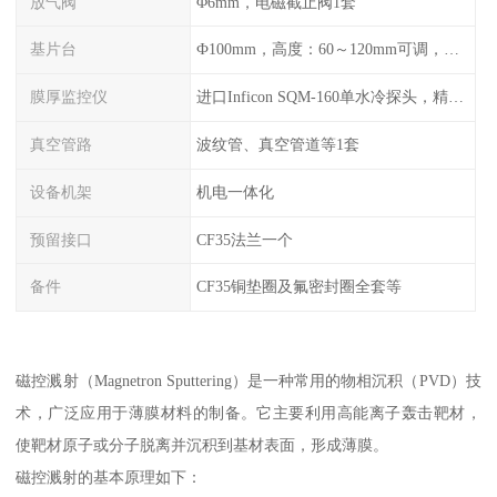
放气阀
Φ6mm，电磁截止阀1套
基片台
Ф100mm，高度：60～120mm可调，旋转：0-20r/min可调，可加热至300℃
膜厚监控仪
进口Inficon SQM-160单水冷探头，精度0.1Å（选配）
真空管路
波纹管、真空管道等1套
设备机架
机电一体化
预留接口
CF35法兰一个
备件
CF35铜垫圈及氟密封圈全套等
磁控溅射（Magnetron Sputtering）是一种常用的物相沉积（PVD）技
术，广泛应用于薄膜材料的制备。它主要利用高能离子轰击靶材，
使靶材原子或分子脱离并沉积到基材表面，形成薄膜。
磁控溅射的基本原理如下：