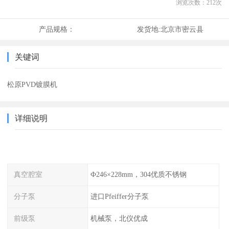
浏览次数：
212
次
产品规格：
发货地:
北京市密云县
关键词
松原PVD镀膜机
详细说明
真空腔室
Ф246×228mm，304优质不锈钢
分子泵
进口Pfeiffer分子泵
前级泵
机械泵，北仪优成