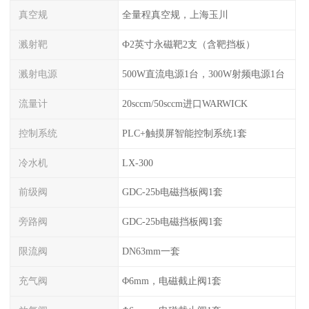
真空规
全量程真空规，上海玉川
溅射靶
Ф2英寸永磁靶2支（含靶挡板）
溅射电源
500W直流电源1台，300W射频电源1台
流量计
20sccm/50sccm进口WARWICK
控制系统
PLC+触摸屏智能控制系统1套
冷水机
LX-300
前级阀
GDC-25b电磁挡板阀1套
旁路阀
GDC-25b电磁挡板阀1套
限流阀
DN63mm一套
充气阀
Φ6mm，电磁截止阀1套