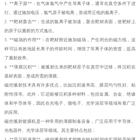
1. **离子源**：在气体氩气中产生等离子体，通常在真空条件下进
行。通过施加电压，氩气原子被电离，形成带正电的氩离子。
2. **靶材轰击**：生成的氩离子被加速，轰击靶材表面，使靶材上
的原子以溅射的方式逸出。
3. **磁场的作用**：在靶材附近施加磁场，产生闭合的磁力线，这
样可以有效地延长离子的停留时间，增强了等离子体的密度，提高
了溅射效率。
4. **薄膜沉积**：被溅射出来的靶材原子在真空中迁移，终沉积在
基材表面，形成所需的薄膜。
磁控溅射技术具有许多优点，比如沉积速率高、膜层均匀性好、粘
附性强等。此外，它还能够沉积多种材料，包括金属、合金、绝缘
体和半导体等，因此在光电子、微电子、光学涂层等领域有着广泛
的应用。
磁控溅射镀膜机是一种常用的薄膜制备设备，广泛应用于半导体、
光电器件、光学涂层等领域。其主要特点包括：
1. **高沉积速率**：磁控溅射技术能够在较短时间内实现较高的薄