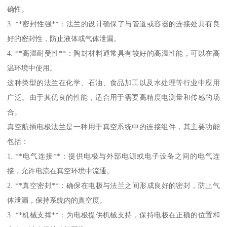
确性。
3. **密封性强**：法兰的设计确保了与管道或容器的连接处具有良
好的密封性，防止液体或气体泄漏。
4. **高温耐受性**：陶封材料通常具有较好的高温性能，可以在高
温环境中使用。
这种类型的法兰在化学、石油、食品加工以及水处理等行业中应用
广泛。由于其优良的性能，适合用于需要高精度电测量和传感的场
合。
真空航插电极法兰是一种用于真空系统中的连接组件，其主要功能
包括：
1. **电气连接**：提供电极与外部电源或电子设备之间的电气连
接，允许电流在真空环境中流通。
2. **真空密封**：确保在电极与法兰之间形成良好的密封，防止气
体泄漏，保持系统内的真空度。
3. **机械支撑**：为电极提供机械支持，保持电极在正确的位置和