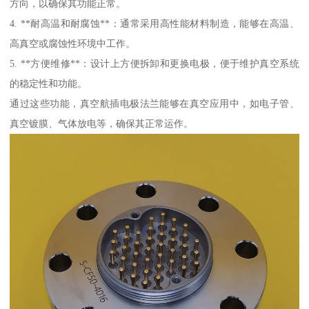
方向，以确保其功能正常。
4. **耐高温和耐腐蚀**：通常采用高性能材料制造，能够在高温、
高真空或腐蚀性环境中工作。
5. **方便维修**：设计上方便拆卸和更换电极，便于维护真空系统
的稳定性和功能。
通过这些功能，真空航插电极法兰能够在真空应用中，如电子管、
真空镀膜、气体放电等，确保其正常运作。