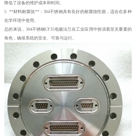
降低了设备的维护成本和时间。
5. **材料耐腐蚀**：304不锈钢具有良好的耐腐蚀性能，适合在多种
化学环境中使用。
总的来说，304不锈钢CF35电极法兰在工业应用中扮演着至关重要的
角色，确保系统的安全、可靠与运行。