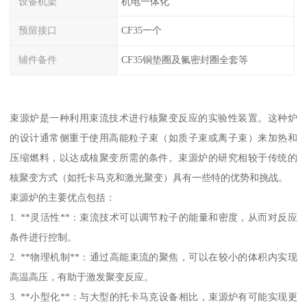
设备机架
机电一体化
预留接口
CF35一个
辅件备件
CF35铜垫圈及氟密封圈全套等
束源炉是一种利用束流技术进行核聚变反应的实验性装置。这种炉
的设计通常侧重于使用高能粒子束（如质子束或离子束）来加热和
压缩燃料，以达成核聚变所需的条件。束源炉的研究相较于传统的
核聚变方式（如托卡马克和激光聚变）具有一些特的优势和挑战。
束源炉的主要优点包括：
1. **灵活性**：束流技术可以调节粒子的能量和密度，从而对反应
条件进行控制。
2. **物理机制**：通过高能束流的聚焦，可以在较小的体积内实现
高温高压，有助于激发聚变反应。
3. **小型化**：与大型的托卡马克设备相比，束源炉有可能实现更