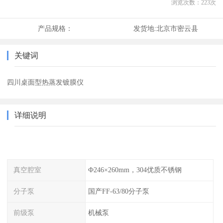
浏览次数：
223
次
产品规格：
发货地:
北京市密云县
关键词
四川桌面型热蒸发镀膜仪
详细说明
真空腔室
Ф246×260mm，304优质不锈钢
分子泵
国产FF-63/80分子泵
前级泵
机械泵