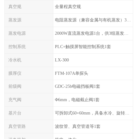
真空规
全量程真空规
蒸发源
电阻蒸发源（兼容金属与有机蒸发）3组，可切换使用
蒸发电源
2000W直流蒸发电源1台，供3组蒸发源切换使用
控制系统
PLC+触摸屏智能控制系统1套
冷水机
LX-300
膜厚仪
FTM-107A单探头
前级阀
GDC-25b电磁挡板阀1套
充气阀
Φ6mm，电磁截止阀1套
基片台
可拆卸式60×60mm，具备水冷、旋转功能
真空管路
波纹管、真空管道等1套