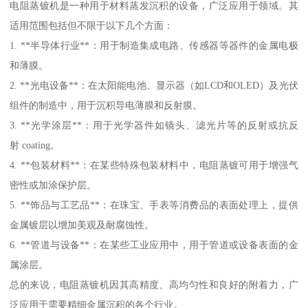
电阻蒸镀机是一种用于材料蒸发沉积的设备，广泛应用于领域。其
适用范围包括但不限于以下几个方面：
1. **半导体行业**：用于制造集成电路、传感器等器件的金属电极
和薄膜。
2. **光电设备**：在太阳能电池、显示器（如LCD和OLED）及光伏
组件的制造中，用于沉积导电薄膜和反射膜。
3. **光学涂层**：用于光学器件如镜头、滤光片等的反射或抗反
射 coating。
4. **包装材料**：在某些特殊包装材料中，电阻蒸镀可用于增强气
密性或加涂保护层。
5. **饰品与工艺品**：在珠宝、手表等消费品的表面处理上，提供
金属镀层以增加美观及耐腐蚀性。
6. **管道与设备**：在某些工业应用中，用于管道或设备表面的金
属涂层。
总的来说，电阻蒸镀机因其高精度、高均匀性和良好的附着力，广
泛应用于需要精细金属沉积的各个行业。