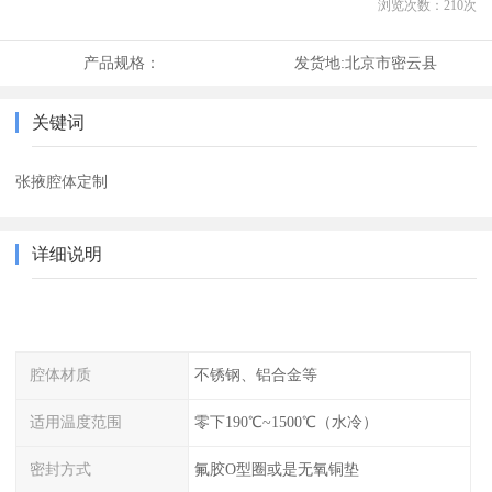
浏览次数：
210
次
产品规格：
发货地:
北京市密云县
关键词
张掖腔体定制
详细说明
腔体材质
不锈钢、铝合金等
适用温度范围
零下190℃~1500℃（水冷）
密封方式
氟胶O型圈或是无氧铜垫