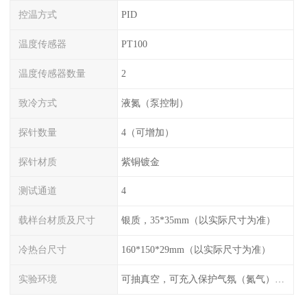
控温方式
PID
温度传感器
PT100
温度传感器数量
2
致冷方式
液氮（泵控制）
探针数量
4（可增加）
探针材质
紫铜镀金
测试通道
4
载样台材质及尺寸
银质，35*35mm（以实际尺寸为准）
冷热台尺寸
160*150*29mm（以实际尺寸为准）
实验环境
可抽真空，可充入保护气氛（氮气），配水冷接口