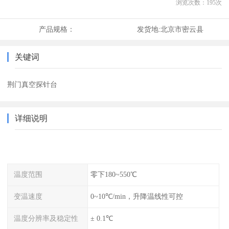
浏览次数：
195
次
产品规格：
发货地:
北京市密云县
关键词
荆门真空探针台
详细说明
温度范围
零下180~550℃
变温速度
0~10℃/min，升降温线性可控
温度分辨率及稳定性
± 0.1℃