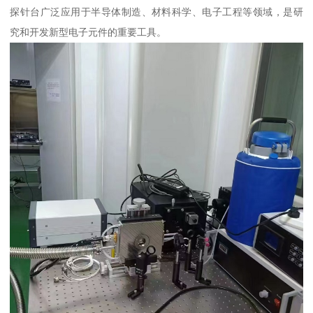
探针台广泛应用于半导体制造、材料科学、电子工程等领域，是研
究和开发新型电子元件的重要工具。