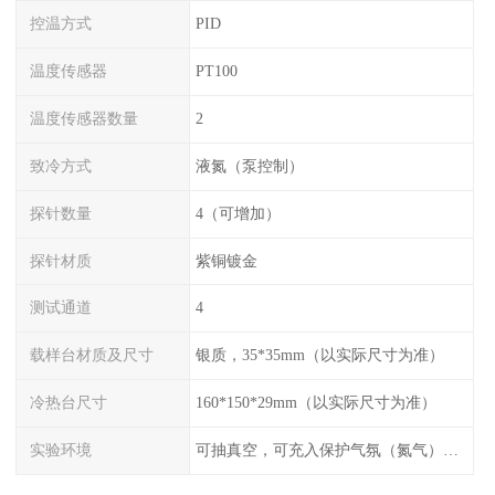
控温方式
PID
温度传感器
PT100
温度传感器数量
2
致冷方式
液氮（泵控制）
探针数量
4（可增加）
探针材质
紫铜镀金
测试通道
4
载样台材质及尺寸
银质，35*35mm（以实际尺寸为准）
冷热台尺寸
160*150*29mm（以实际尺寸为准）
实验环境
可抽真空，可充入保护气氛（氮气），配水冷接口