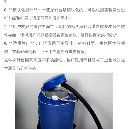
析。
6. **模块化设计**：一些探针台是模块化的，可以根据实验需要进
行升级和扩展，适应不同的研究需求。
7. **用户友好的操作界面**：现代的光学探针台通常配备友好的软
件界面，使得用户可以轻松设置实验参数，进行数据采集和分析。
8. **适用性广**：广泛应用于半导体、材料科学、生物医学等领
域，在基础研究和工业应用中都具有重要价值。
光学探针台因其高度和多功能性，被广泛用于科研与工业领域的光
学测量与分析任务。