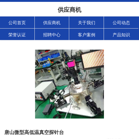
供应商机
公司首页
供应商机
关于我们
公司动态
荣誉认证
招聘中心
客户案例
产品知识
唐山微型高低温真空探针台