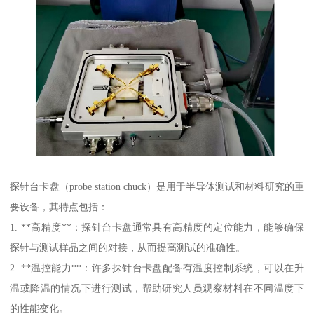
探针台卡盘（probe station chuck）是用于半导体测试和材料研究的重
要设备，其特点包括：
1. **高精度**：探针台卡盘通常具有高精度的定位能力，能够确保
探针与测试样品之间的对接，从而提高测试的准确性。
2. **温控能力**：许多探针台卡盘配备有温度控制系统，可以在升
温或降温的情况下进行测试，帮助研究人员观察材料在不同温度下
的性能变化。