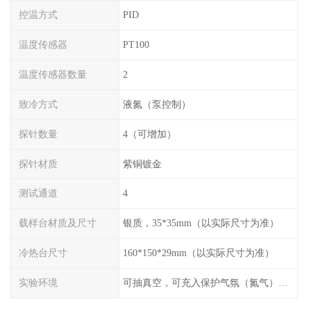
控温方式
PID
温度传感器
PT100
温度传感器数量
2
致冷方式
液氮（泵控制）
探针数量
4（可增加）
探针材质
紫铜镀金
测试通道
4
载样台材质及尺寸
银质，35*35mm（以实际尺寸为准）
冷热台尺寸
160*150*29mm（以实际尺寸为准）
实验环境
可抽真空，可充入保护气氛（氮气），配水冷接口