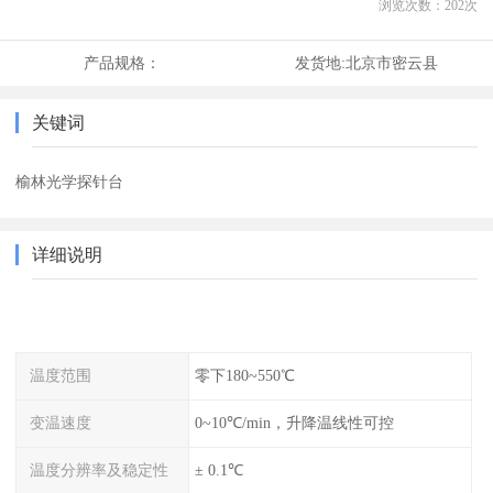
浏览次数：
202
次
产品规格：
发货地:
北京市密云县
关键词
榆林光学探针台
详细说明
温度范围
零下180~550℃
变温速度
0~10℃/min，升降温线性可控
温度分辨率及稳定性
± 0.1℃