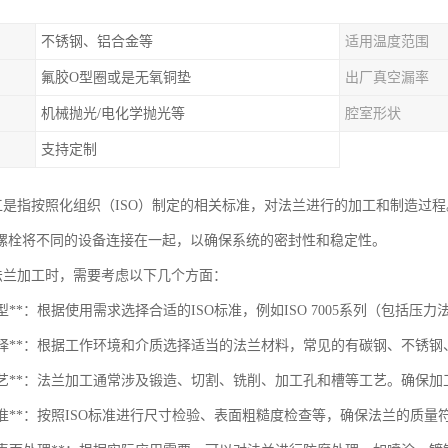
不锈钢、铝合金等
适用温度范围
氟胶O型圈或是无氧铜垫
出厂真空漏率
机械抛光/电化学抛光等
腔室形状
支持定制
加工是指按照化组织（ISO）制定的相关标准，对法兰进行的加工和制造过
螺栓将不同的设备连接在一起，以确保系统的密封性和稳定性。
O法兰加工时，需要考虑以下几个方面：
准选型**：根据使用需求选择合适的ISO标准，例如ISO 7005系列（包括
材料选择**：根据工作环境和介质选择适当的法兰材料，常见的有碳钢、不锈
加工工艺**：法兰加工通常涉及锻造、切割、铣削、加工孔和槽等工艺。确保
验标准**：按照ISO标准进行尺寸检验、表面粗糙度检查等，确保法兰的质