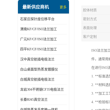
最新供应商机
更多
腔体材质
石家庄探针座位移平台
密封方式
表面处理
渭南KF/CF/ISO法兰加工
客户定制
广元KF/CF/ISO法兰加工
四平KF/CF/ISO法兰加工
ISO法兰
件，通常用
汉中真空航插电极法兰
在进行IS
白山桌面型热蒸发镀膜仪
1. **标
白城真空航插电极法兰
2. **
龙岩304不锈钢CF35电极法兰
3. **
长春RJ45真空法兰
4. **检
白城热蒸发手套箱一体机