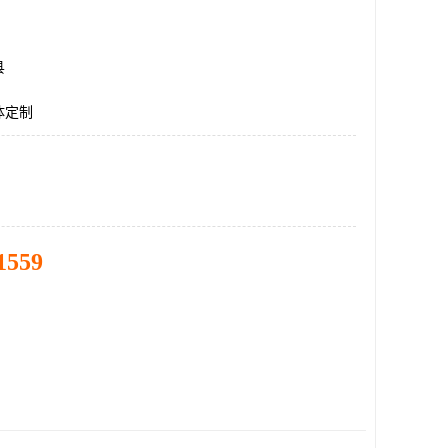
县
体定制
1559