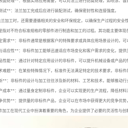
防腐和表面处理**：根据实际应用需要，可以对法兰进行防腐处理，如喷涂、
配与测试**：法兰加工完成后应进行装配测试，确保密封性和连接强度。
O法兰加工时，还需要遵循相关的安全和环保规定，以确保生产过程的安全
是指对不符合标准规格的零部件进行制造和加工的过程。其功能主要体现
满足特定需求**：非标件通常是根据客户的特殊要求或具体应用场景设计的，
灵活性与适应性**：非标件加工能够迅速适应市场变化和客户需求的变化，提
提升产品性能**：通过针对特定应用设计的非标件，可以提升机械设备或产品
解决技术难题**：在某些特殊情况下，标准件无法满足特定的技术要求，非标
促进创新**：非标件的设计与加工往往涉及新的材料、工艺和技术，能够推动
降低生产成本**：通过量身定制非标件，企业可以实现更的生产流程，降低材
增强竞争优势**：提供量的非标件产品，企业可以在市场中获得更大的竞争优
件加工在现代工业中扮演着重要的角色，为企业提供了必要的灵活性与创