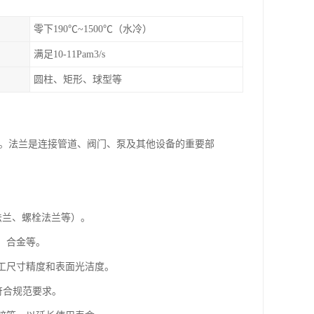
零下190℃~1500℃（水冷）
满足10-11Pam3/s
圆柱、矩形、球型等
程。法兰是连接管道、阀门、泵及其他设备的重要部
压力法兰、螺栓法兰等）。
钢、合金等。
加工尺寸精度和表面光洁度。
量符合规范要求。