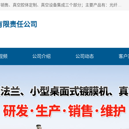
北京浅蓝纳米科技发展有限责任公司主体经营分为：真空配件销售、真空腔体定制、真空设备集成三个部分；主要产品有：光纤真空馈通法兰、光纤真空法兰、光纤法兰、低损耗光纤真空法兰；源瓶、ALD源瓶、MO源瓶、CVD源瓶、50ml源瓶现货、隔膜阀、波纹管密封阀；真空航插电极法兰、电极法兰、真空法兰、信号法兰、陶封电极法兰、D型真空电极；真空腔体定制、磁控溅射、热蒸发镀膜机、PE-CVD、ALD；
有限责任公司
视频
公司介绍
公司动态
客户