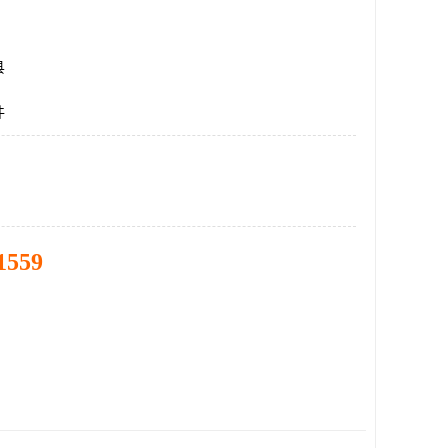
县
件
1559