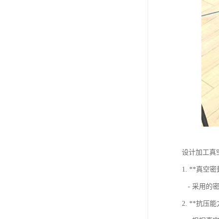
设计加工真
1. **真空
- 采用的
2. **抗压能