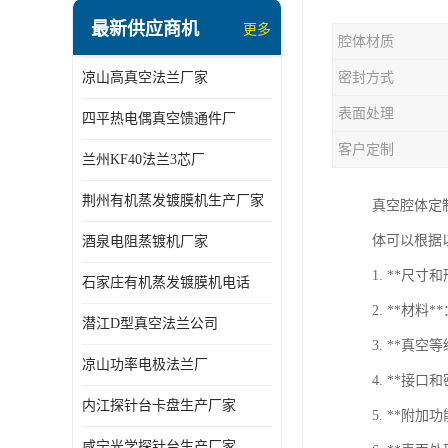
最新供应商机
更多
腔体材质
凉山高真空法兰厂家
密封方式
表面处理
四平热电偶真空馈通件厂
客户定制
兰州KF40法兰3芯厂
荆州有机蒸发镀膜机生产厂家
真空腔体定
体可以根据
酒泉电阻蒸镀机厂家
1. **
石家庄有机蒸发镀膜机电话
2. **
潜江D型真空法兰公司
3. **
凉山功率电极法兰厂
4. **
内江探针台卡盘生产厂家
5. **
咸宁光学探针台生产厂家