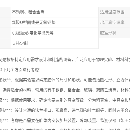
不锈钢、铝合金等
适用温度范围
氟胶O型圈或是无氧铜垫
出厂真空漏率
机械抛光/电化学抛光等
腔室形状
支持定制
制是根据特定应用需求设计和制造的设备，广泛应用于物理实验、材料科
以下几个方面进行考虑：
尺寸和形状**：根据实验需求确定腔体的尺寸和形状，可能包括圆柱形、立方
材料**：选择适合的材料，常用的有不锈钢、铝合金、玻璃、聚四乙烯等，材
真空等级**：根据使用要求，确定需要达到的真空等级，分为粗真空、中真空
接口和密封**：设计合适的法兰接口、观察窗、进气阀和排气阀等，同时选用
附加功能**：考虑是否需要在腔体内安装加热装置、冷却装置、监测仪器（如