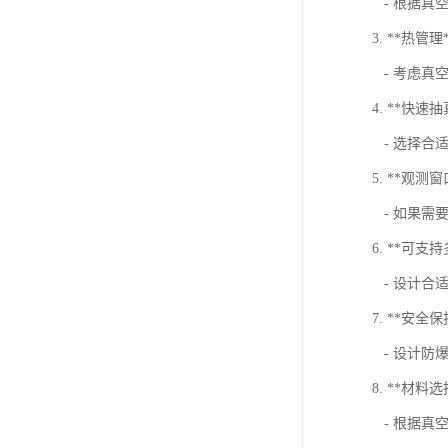
- 根据真
3. **热管理
- 考虑真
4. **快
- 选择合
5. **观测窗
- 如果需
6. **可支
- 设计合
7. **安全
- 设计防
8. **材料选
- 根据真