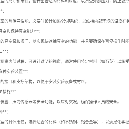
空室的尺寸和用途，设计出合适的材料和厚度，以承受外部压力，防止变
**：
空室的热传导性能，必要时设计加热/冷却系统，以维持内部环境的温度在
速抽真空和保持真空能力**：
适的真空泵和阀门，以实现快速抽真空的功能，并且要确保在暂停操作时
口**：
要观察内部过程，可设计透明的视窗，通常使用特定材料（如石英）以承
持多种实验装置**：
适的接口和支撑结构，以便于安装实验设备或材料。
保护措施**：
爆装置、压力传感器等安全功能，以应对突况，确保操作人员的安全。
择**：
空室的具体用途，选择适合的材料（如不锈钢、铝合金等），以满足化学