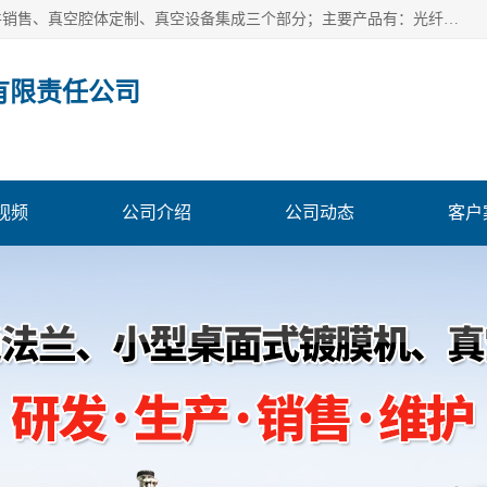
北京浅蓝纳米科技发展有限责任公司主体经营分为：真空配件销售、真空腔体定制、真空设备集成三个部分；主要产品有：光纤真空馈通法兰、光纤真空法兰、光纤法兰、低损耗光纤真空法兰；源瓶、ALD源瓶、MO源瓶、CVD源瓶、50ml源瓶现货、隔膜阀、波纹管密封阀；真空航插电极法兰、电极法兰、真空法兰、信号法兰、陶封电极法兰、D型真空电极；真空腔体定制、磁控溅射、热蒸发镀膜机、PE-CVD、ALD；
有限责任公司
视频
公司介绍
公司动态
客户