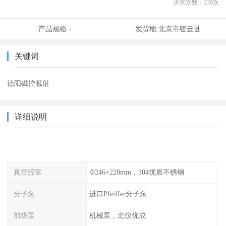
浏览次数：
230
次
产品规格：
发货地:
北京市密云县
关键词
德阳磁控溅射
详细说明
真空腔室
Ф246×228mm，304优质不锈钢
分子泵
进口Pfeiffer分子泵
前级泵
机械泵，北仪优成