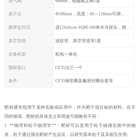
放气阀
Φ6mm，电磁截止阀1套
基片台
Ф100mm，高度：60～120mm可调，旋转：0-20r/min可调，可加热至300℃
膜厚监控仪
进口Inficon SQM-160单水冷探头，精度0.1Å（选配）
真空管路
波纹管、真空管道等1套
设备机架
机电一体化
预留接口
CF35法兰一个
备件
CF35铜垫圈及氟密封圈全套等
靶材通常指用于某种实验或应用中，作为靶子或目标的材料。在不
同的领域，靶材的具体含义和用途可能略有不同：
1. **物理和粒子物理学**：靶材可以是用于粒子碰撞实验中的物
质，粒子通过撞击靶材产生反应，以研究基本粒子及其相互作用。