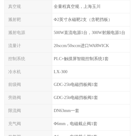
真空规
全量程真空规，上海玉川
溅射靶
Ф2英寸永磁靶2支（含靶挡板）
溅射电源
500W直流电源1台，300W射频电源1台
流量计
20sccm/50sccm进口WARWICK
控制系统
PLC+触摸屏智能控制系统1套
冷水机
LX-300
前级阀
GDC-25b电磁挡板阀1套
旁路阀
GDC-25b电磁挡板阀1套
限流阀
DN63mm一套
充气阀
Φ6mm，电磁截止阀1套