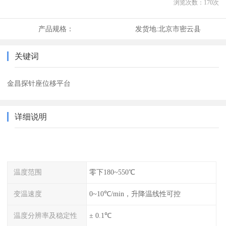
浏览次数：
170
次
产品规格：
发货地:
北京市密云县
关键词
金昌探针座位移平台
详细说明
温度范围
零下180~550℃
变温速度
0~10℃/min，升降温线性可控
温度分辨率及稳定性
± 0.1℃