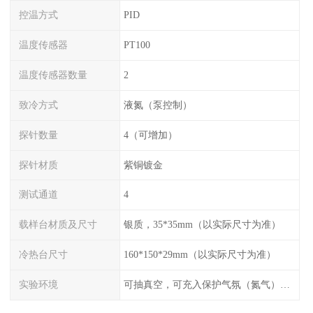
控温方式
PID
温度传感器
PT100
温度传感器数量
2
致冷方式
液氮（泵控制）
探针数量
4（可增加）
探针材质
紫铜镀金
测试通道
4
载样台材质及尺寸
银质，35*35mm（以实际尺寸为准）
冷热台尺寸
160*150*29mm（以实际尺寸为准）
实验环境
可抽真空，可充入保护气氛（氮气），配水冷接口