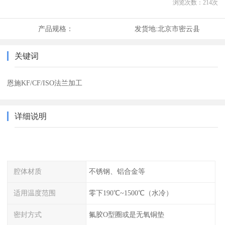
浏览次数：
214
次
产品规格：
发货地:
北京市密云县
关键词
恩施KF/CF/ISO法兰加工
详细说明
腔体材质
不锈钢、铝合金等
适用温度范围
零下190℃~1500℃（水冷）
密封方式
氟胶O型圈或是无氧铜垫