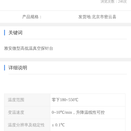
浏览次数：
246
次
产品规格：
发货地:
北京市密云县
关键词
雅安微型高低温真空探针台
详细说明
温度范围
零下180~550℃
变温速度
0~10℃/min，升降温线性可控
温度分辨率及稳定性
± 0.1℃