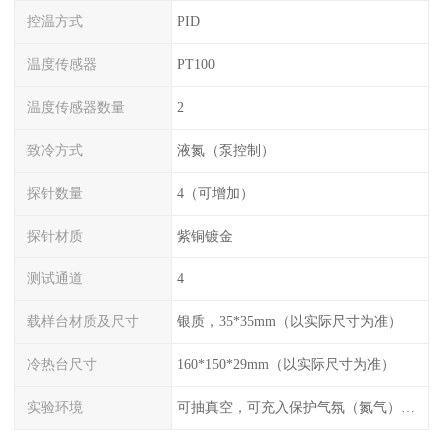
控温方式
PID
温度传感器
PT100
温度传感器数量
2
致冷方式
液氮（泵控制）
探针数量
4（可增加）
探针材质
紫铜镀金
测试通道
4
载样台材质及尺寸
银质，35*35mm（以实际尺寸为准）
冷热台尺寸
160*150*29mm（以实际尺寸为准）
实验环境
可抽真空，可充入保护气氛（氮气），配水冷接口