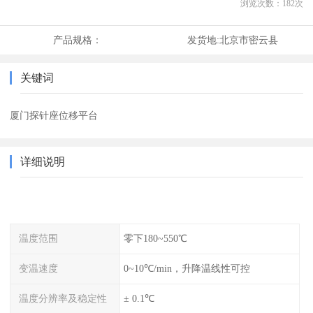
浏览次数：
182
次
产品规格：
发货地:
北京市密云县
关键词
厦门探针座位移平台
详细说明
温度范围
零下180~550℃
变温速度
0~10℃/min，升降温线性可控
温度分辨率及稳定性
± 0.1℃