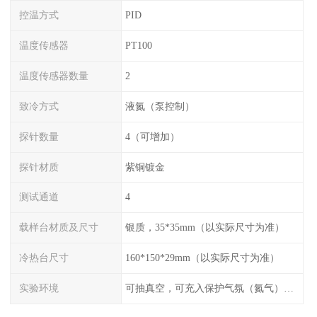
控温方式
PID
温度传感器
PT100
温度传感器数量
2
致冷方式
液氮（泵控制）
探针数量
4（可增加）
探针材质
紫铜镀金
测试通道
4
载样台材质及尺寸
银质，35*35mm（以实际尺寸为准）
冷热台尺寸
160*150*29mm（以实际尺寸为准）
实验环境
可抽真空，可充入保护气氛（氮气），配水冷接口