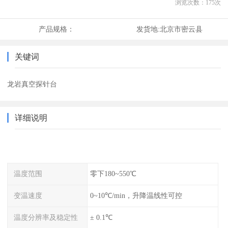
浏览次数：
175
次
产品规格：
发货地:
北京市密云县
关键词
龙岩真空探针台
详细说明
温度范围
零下180~550℃
变温速度
0~10℃/min，升降温线性可控
温度分辨率及稳定性
± 0.1℃