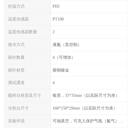
控温方式
PID
温度传感器
PT100
温度传感器数量
2
致冷方式
液氮（泵控制）
探针数量
4（可增加）
探针材质
紫铜镀金
测试通道
4
载样台材质及尺寸
银质，35*35mm（以实际尺寸为准）
冷热台尺寸
160*150*29mm（以实际尺寸为准）
实验环境
可抽真空，可充入保护气氛（氮气），配水冷接口