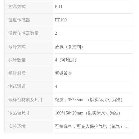
控温方式
PID
温度传感器
PT100
温度传感器数量
2
致冷方式
液氮（泵控制）
探针数量
4（可增加）
探针材质
紫铜镀金
测试通道
4
载样台材质及尺寸
银质，35*35mm（以实际尺寸为准）
冷热台尺寸
160*150*29mm（以实际尺寸为准）
实验环境
可抽真空，可充入保护气氛（氮气），配水冷接口