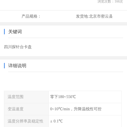
浏览次数：
166
次
产品规格：
发货地:
北京市密云县
关键词
四川探针台卡盘
详细说明
温度范围
零下180~550℃
变温速度
0~10℃/min，升降温线性可控
温度分辨率及稳定性
± 0.1℃