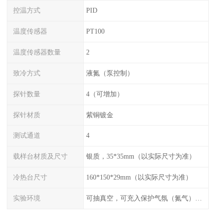
控温方式
PID
温度传感器
PT100
温度传感器数量
2
致冷方式
液氮（泵控制）
探针数量
4（可增加）
探针材质
紫铜镀金
测试通道
4
载样台材质及尺寸
银质，35*35mm（以实际尺寸为准）
冷热台尺寸
160*150*29mm（以实际尺寸为准）
实验环境
可抽真空，可充入保护气氛（氮气），配水冷接口