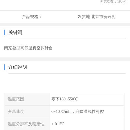
浏览次数：
196
次
产品规格：
发货地:
北京市密云县
关键词
南充微型高低温真空探针台
详细说明
温度范围
零下180~550℃
变温速度
0~10℃/min，升降温线性可控
温度分辨率及稳定性
± 0.1℃