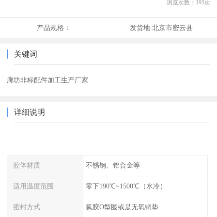
浏览次数：
195
次
产品规格：
发货地:
北京市密云县
关键词
廊坊非标配件加工生产厂家
详细说明
腔体材质
不锈钢、铝合金等
适用温度范围
零下190℃~1500℃（水冷）
密封方式
氟胶O型圈或是无氧铜垫