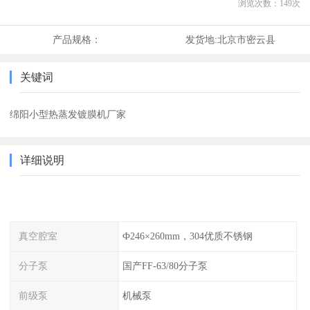
浏览次数：
149
次
产品规格：
发货地:
北京市密云县
关键词
绵阳小型热蒸发镀膜机厂家
详细说明
真空腔室
Ф246×260mm，304优质不锈钢
分子泵
国产FF-63/80分子泵
前级泵
机械泵