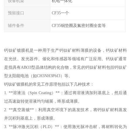
设备机架
机电一体化
预留接口
CF35一个
辅件备件
CF35铜垫圈及氟密封圈全套等
钙钛矿镀膜机是一种用于生产钙钛矿材料薄膜的设备，钙钛矿材料
在光伏、发光器件、催化和传感器等领域有广泛应用。钙钛矿通常
是指具有ABO3型晶体结构的化合物，常见的钙钛矿材料包括钙钛矿
型太阳能电池（如CH3NH3PbI3）等。
钙钛矿镀膜机的常见工作原理包括以下几种技术：
1. **溶液法（Spin Coating）**：通过将溶液滴加到基底上，然后通
过高速旋转使溶液均匀铺展，终形成薄膜。
2. **真空蒸镀**：利用真空环境下的蒸发技术，将钙钛矿材料蒸发
并沉积到基底上，形成薄膜。
3. **脉冲激光沉积（PLD）**：使用激光脉冲击材，将材料转化为