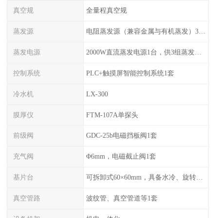
真空规
全量程真空规
蒸发源
电阻蒸发源（兼容金属与有机蒸发）3组，可切换使用
蒸发电源
2000W直流蒸发电源1台，供3组蒸发源切换使用
控制系统
PLC+触摸屏智能控制系统1套
冷水机
LX-300
膜厚仪
FTM-107A单探头
前级阀
GDC-25b电磁挡板阀1套
充气阀
Φ6mm，电磁截止阀1套
基片台
可拆卸式60×60mm，具备水冷、旋转功能
真空管路
波纹管、真空管道等1套