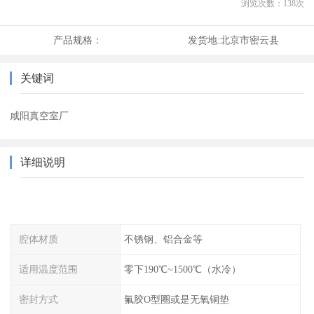
浏览次数：
138
次
产品规格：
发货地:
北京市密云县
关键词
咸阳真空室厂
详细说明
腔体材质
不锈钢、铝合金等
适用温度范围
零下190℃~1500℃（水冷）
密封方式
氟胶O型圈或是无氧铜垫