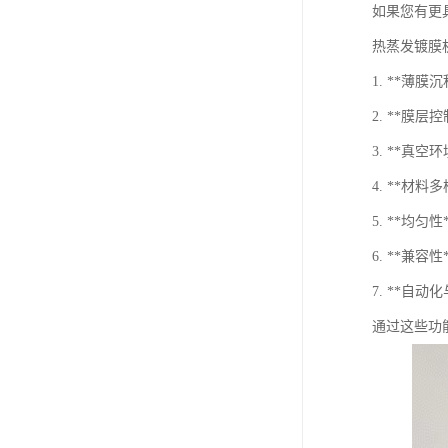
如果您有更
热蒸发镀膜
1. **
2. **膜
3. **
4. **材
5. **均
6. **
7. **
通过这些功