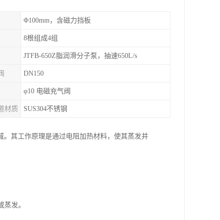
Φ100mm，含磁力挡板
8根组成4组
JTFB-650Z脂润滑分子泵，抽速650L/s
阀
DN150
φ10 电磁充气阀
道材质
SUS304不锈钢
域。其工作原理是通过电阻加热材料，使其蒸发并
或蒸发。