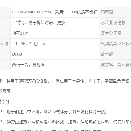
L400×W440×H450mm，采用SUS304优质不锈钢
观察窗
不锈钢，便于拆卸清洁、更换
水冷蒸发电极
功率3kW
复合分子泵
真空泵
TRP-36，抽速9L/s
气动高真空插板
DN40
放气阀
两低一高，含规管
波纹管、真空管
是一种用于薄膜沉积的设备，广泛应用于半导体、光电子、平面显示等领
成薄膜。
组成部分
空腔**：用于创建真空环境，以减少气体分子对蒸发材料的干扰。
蒸发源**：通常由加热元件和蒸发材料组成，加热元件加热蒸发材料，使其升华