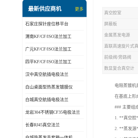
最新供应商机
更多
真空腔室
石家庄探针座位移平台
屏蔽板
金属蒸发电源
渭南KF/CF/ISO法兰加工
直联高速旋片式
广元KF/CF/ISO法兰加工
前级阀/旁路阀
四平KF/CF/ISO法兰加工
数显复合真空计
汉中真空航插电极法兰
电阻蒸镀机
白山桌面型热蒸发镀膜仪
在基底上形
白城真空航插电极法兰
### 主要
龙岩304不锈钢CF35电极法兰
1. **真
长春RJ45真空法兰
2. **
白城热蒸发手套箱一体机