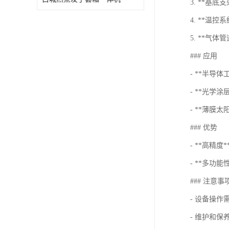
3. **基
4. **
5. **气
### 应用
- **半导
- **光学
- **薄膜
### 优势
- **高精
- **多功
### 注意事
- 设备操
- 维护和