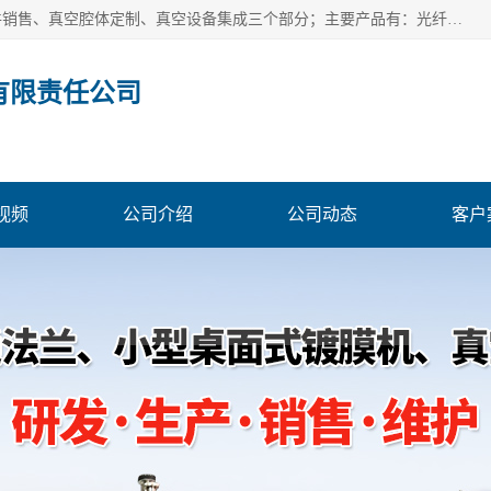
北京浅蓝纳米科技发展有限责任公司主体经营分为：真空配件销售、真空腔体定制、真空设备集成三个部分；主要产品有：光纤真空馈通法兰、光纤真空法兰、光纤法兰、低损耗光纤真空法兰；源瓶、ALD源瓶、MO源瓶、CVD源瓶、50ml源瓶现货、隔膜阀、波纹管密封阀；真空航插电极法兰、电极法兰、真空法兰、信号法兰、陶封电极法兰、D型真空电极；真空腔体定制、磁控溅射、热蒸发镀膜机、PE-CVD、ALD；
有限责任公司
视频
公司介绍
公司动态
客户