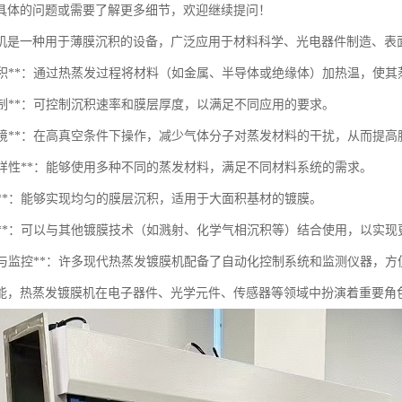
具体的问题或需要了解更多细节，欢迎继续提问！
机是一种用于薄膜沉积的设备，广泛应用于材料科学、光电器件制造、表
薄膜沉积**：通过热蒸发过程将材料（如金属、半导体或绝缘体）加热温，使
层控制**：可控制沉积速率和膜层厚度，以满足不同应用的要求。
真空环境**：在高真空条件下操作，减少气体分子对蒸发材料的干扰，从而提
料多样性**：能够使用多种不同的蒸发材料，满足不同材料系统的需求。
匀性**：能够实现均匀的膜层沉积，适用于大面积基材的镀膜。
兼容性**：可以与其他镀膜技术（如溅射、化学气相沉积等）结合使用，以实
自动化与监控**：许多现代热蒸发镀膜机配备了自动化控制系统和监测仪器，
能，热蒸发镀膜机在电子器件、光学元件、传感器等领域中扮演着重要角