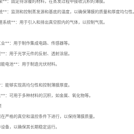
底支架**：固定待涂覆的材料，在蒸发过程中接收沉积的薄膜。
温控系统**：监测和控制蒸发源和基底的温度，以确保薄膜的质量和厚度均匀性
体管道系统**：用于引入和排出真空腔内的气体，以控制气氛。
体工业**：用于制作集成电路、传感器等。
涂层**：用于光学元件的反射、透射涂层。
太阳能电池**：用于制造光伏材料。
度**：能够实现高均匀性和控制薄膜厚度。
能性**：可用于多种材料的沉积，如金属、氧化物等。
项
作需在严格的真空和温控条件下进行，以保持薄膜质量。
保养设备，以确保其长期稳定运行。