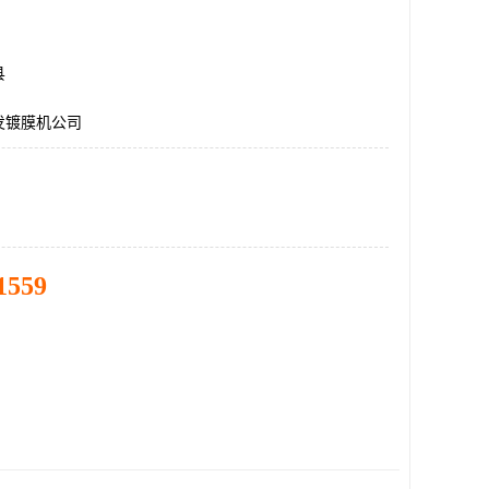
县
发镀膜机公司
1559