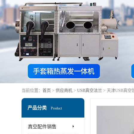
当前位置：
首页
>
供应商机
>
USB真空法兰
> 天津USB真
产品分类
Product
真空配件销售