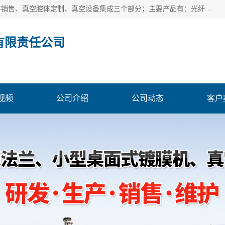
北京浅蓝纳米科技发展有限责任公司主体经营分为：真空配件销售、真空腔体定制、真空设备集成三个部分；主要产品有：光纤真空馈通法兰、光纤真空法兰、光纤法兰、低损耗光纤真空法兰；源瓶、ALD源瓶、MO源瓶、CVD源瓶、50ml源瓶现货、隔膜阀、波纹管密封阀；真空航插电极法兰、电极法兰、真空法兰、信号法兰、陶封电极法兰、D型真空电极；真空腔体定制、磁控溅射、热蒸发镀膜机、PE-CVD、ALD；
有限责任公司
视频
公司介绍
公司动态
客户