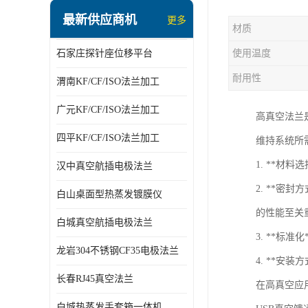
最新供应商机
更多
材质
石家庄探针座位移平台
使用温度
耐用性
渭南KF/CF/ISO法兰加工
广元KF/CF/ISO法兰加工
高真空法兰
四平KF/CF/ISO法兰加工
维持系统所
1. **
汉中真空航插电极法兰
2. **
白山桌面型热蒸发镀膜仪
的性能至关
白城真空航插电极法兰
3. **标
龙岩304不锈钢CF35电极法兰
4. **
长春RJ45真空法兰
在高真空应
白城热蒸发手套箱一体机