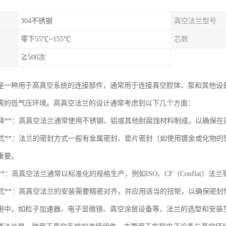
304不锈钢
真空法兰型号
零下55℃~155℃
芯数
≧500次
是一种用于高真空系统的连接部件，通常用于连接真空腔体、泵和其他设
需的低气压环境。高真空法兰的设计通常考虑到以下几个方面：
材料选择**：高真空法兰通常使用不锈钢、铝或其他耐腐蚀材料制成，以确保
密封方式**：法兰的密封方式一般有金属密封、垫片密封（如使用镀金或化
重要。
准化**：高真空法兰通常以标准化的规格生产，例如ISO、CF（Conflat
安装方式**：高真空法兰的安装需要精密对齐，并应用适当的扭矩，以确保密封
用中，如粒子加速器、电子显微镜、真空涂层设备等，法兰的选型和安装