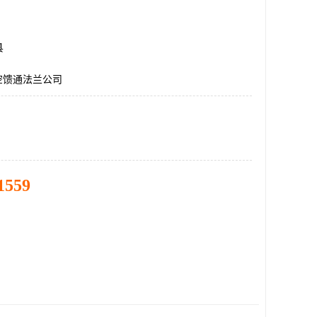
县
空馈通法兰公司
1559