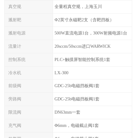
真空规
全量程真空规，上海玉川
溅射靶
Ф2英寸永磁靶2支（含靶挡板）
溅射电源
500W直流电源1台，300W射频电源1台
流量计
20sccm/50sccm进口WARWICK
控制系统
PLC+触摸屏智能控制系统1套
冷水机
LX-300
前级阀
GDC-25b电磁挡板阀1套
旁路阀
GDC-25b电磁挡板阀1套
限流阀
DN63mm一套
充气阀
Φ6mm，电磁截止阀1套