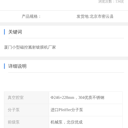
浏览次数：
134
次
产品规格：
发货地:
北京市密云县
关键词
厦门小型磁控溅射镀膜机厂家
详细说明
真空腔室
Ф246×228mm，304优质不锈钢
分子泵
进口Pfeiffer分子泵
前级泵
机械泵，北仪优成