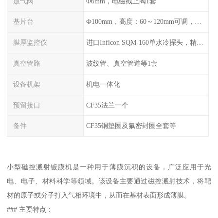
放气阀
Φ6mm，电磁截止阀1套
基片台
Ф100mm，高度：60～120mm可调，旋转：0-20r/min可调，可加热至300℃
膜厚监控仪
进口Inficon SQM-160单水冷探头，精度0.1Å（选配）
真空管路
波纹管、真空管道等1套
设备机架
机电一体化
预留接口
CF35法兰一个
备件
CF35铜垫圈及氟密封圈全套等
小型磁控溅射镀膜机是一种用于薄膜沉积的设备，广泛应用于光
电、电子、材料科学等领域。该设备主要通过磁控溅射技术，将靶
材的原子或分子打入气相环境中，从而在基材表面形成薄膜。
### 主要特点：