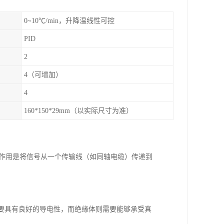
0~10℃/min，升降温线性可控
PID
2
4（可增加）
4
160*150*29mm（以实际尺寸为准）
要作用是将信号从一个传输线（如同轴电缆）传递到
体需要具有良好的导电性，而绝缘体则需要能够承受真