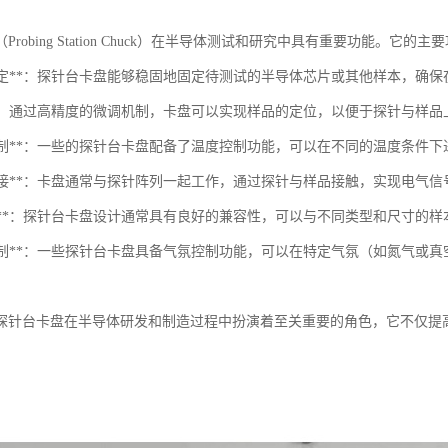
Probing Station Chuck）在半导体测试和研究中具有重要功能。它的
样品固定**：探针台卡盘能够稳固地固定待测试的半导体芯片或其他样本，确
定位**：通过高精度的微调机制，卡盘可以实现样品的定位，以便于探针与样
温度控制**：一些的探针台卡盘配备了温度控制功能，可以在不同的温度条件
电气连接**：卡盘通常与探针阵列一起工作，通过探针与样品接触，实现电气
兼容性**：探针台卡盘设计通常具有良好的兼容性，可以与不同类型和尺寸的
环境控制**：一些探针台卡盘具备气氛控制功能，可以在特定气氛（如氮气
探针台卡盘在半导体研发和制造过程中扮演着至关重要的角色，它不仅提