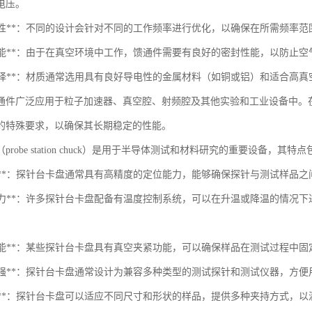
电压。
频率特性**：不同的设计会针对不同的工作频率进行优化，以确保在所需频率
密封性能**：由于在真空环境中工作，馈通件需要有良好的密封性能，以防止
材料选择**：材质通常选用具有良好导电性的金属材料（如铜或铝）和适合高
通件广泛应用于粒子加速器、真空腔、射频腔及其他实验和工业设备中。
的特殊要求，以确保其长期稳定的性能。
probe station chuck）是用于半导体测试和材料研究的重要设备，其特
高精度**：探针台卡盘通常具有高精度的定位能力，能够确保探针与测试样品
温控能力**：许多探针台卡盘配备有温度控制系统，可以在升温或降温的情
真空功能**：某些探针台卡盘具有真空夹紧功能，可以确保样品在测试过程中
兼容性强**：探针台卡盘通常设计为兼容多种类型的测试探针和测试仪器，方
灵活性**：探针台卡盘可以适应不同尺寸和形状的样品，提供多种夹持方式，