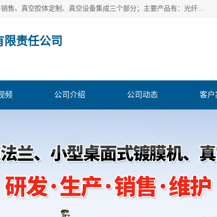
北京浅蓝纳米科技发展有限责任公司主体经营分为：真空配件销售、真空腔体定制、真空设备集成三个部分；主要产品有：光纤真空馈通法兰、光纤真空法兰、光纤法兰、低损耗光纤真空法兰；源瓶、ALD源瓶、MO源瓶、CVD源瓶、50ml源瓶现货、隔膜阀、波纹管密封阀；真空航插电极法兰、电极法兰、真空法兰、信号法兰、陶封电极法兰、D型真空电极；真空腔体定制、磁控溅射、热蒸发镀膜机、PE-CVD、ALD；
有限责任公司
视频
公司介绍
公司动态
客户