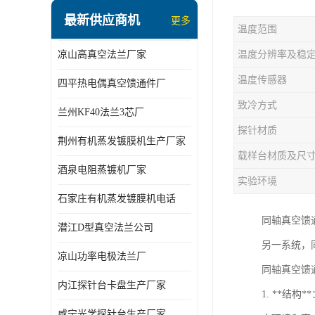
最新供应商机
更多
温度范围
凉山高真空法兰厂家
温度分辨率及稳
温度传感器
四平热电偶真空馈通件厂
致冷方式
兰州KF40法兰3芯厂
探针材质
荆州有机蒸发镀膜机生产厂家
载样台材质及尺
酒泉电阻蒸镀机厂家
实验环境
石家庄有机蒸发镀膜机电话
同轴真空馈
潜江D型真空法兰公司
另一系统，
凉山功率电极法兰厂
同轴真空馈
内江探针台卡盘生产厂家
1. **
咸宁光学探针台生产厂家