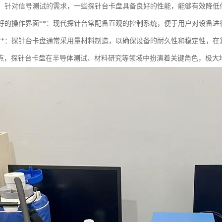
性能**：针对信号测试的需求，一些探针台卡盘具备良好的性能，能够有效降
用户友好的操作界面**：现代探针台常配备直观的控制系统，便于用户对设备
耐用性**：探针台卡盘通常采用量材料制造，以确保设备的耐久性和稳定性，
点，探针台卡盘在半导体测试、材料研究等领域中扮演着关键角色，极大