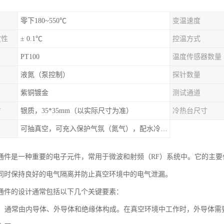
零下180~550℃
变温速度
定性
± 0.1℃
控温方式
PT100
温度传感器数量
液氮（泵控制）
探针数量
紫铜镀金
测试通道
寸
银质，35*35mm（以实际尺寸为准）
冷热台尺寸
可抽真空，可充入保护气氛（氮气），配水冷接口
通件是一种重要的电子元件，常用于微波和射频（RF）系统中。它的主
同时保持良好的电气隔离并防止真空环境中的电气泄漏。
通件的设计通常包括以下几个关键要素：
结构**：通常由内导体、外导体和绝缘体构成。在真空环境中工作时，外导