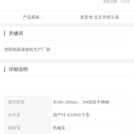
浏览次数：
132
次
产品规格：
发货地:
北京市密云县
关键词
资阳电阻蒸镀机生产厂家
详细说明
真空腔室
Ф246×260mm，304优质不锈钢
分子泵
国产FF-63/80分子泵
前级泵
机械泵