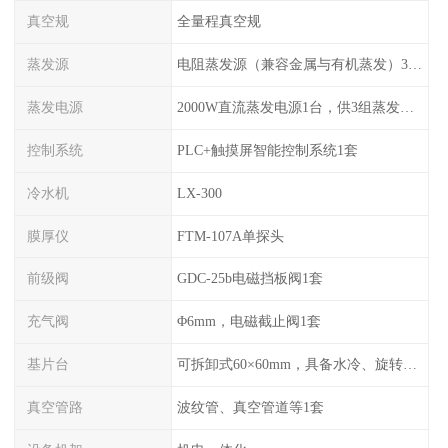
真空规
全量程真空规
蒸发源
电阻蒸发源（兼容金属与有机蒸发）3组，可切换使用
蒸发电源
2000W直流蒸发电源1台，供3组蒸发源切换使用
控制系统
PLC+触摸屏智能控制系统1套
冷水机
LX-300
膜厚仪
FTM-107A单探头
前级阀
GDC-25b电磁挡板阀1套
充气阀
Φ6mm，电磁截止阀1套
基片台
可拆卸式60×60mm，具备水冷、旋转功能
真空管路
波纹管、真空管道等1套