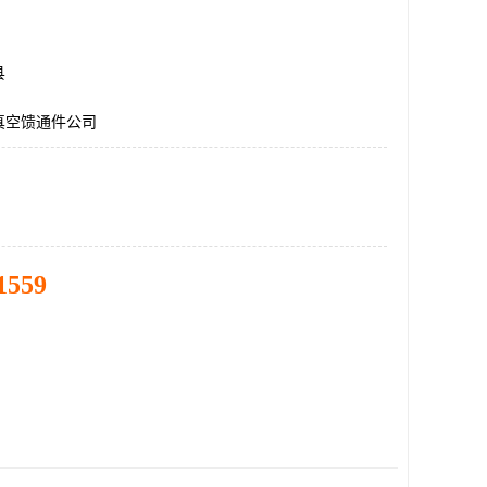
县
真空馈通件公司
1559