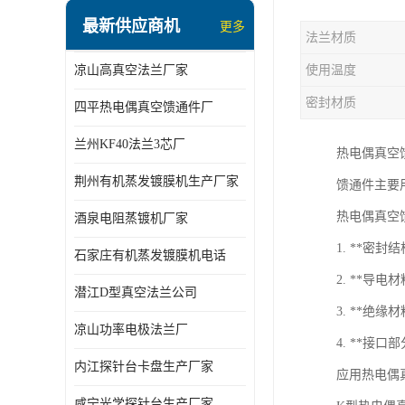
最新供应商机
更多
法兰材质
凉山高真空法兰厂家
使用温度
密封材质
四平热电偶真空馈通件厂
兰州KF40法兰3芯厂
热电偶真空
荆州有机蒸发镀膜机生产厂家
馈通件主要
热电偶真空
酒泉电阻蒸镀机厂家
1. **密
石家庄有机蒸发镀膜机电话
2. **
潜江D型真空法兰公司
3. **
凉山功率电极法兰厂
4. **
内江探针台卡盘生产厂家
应用热电偶
咸宁光学探针台生产厂家