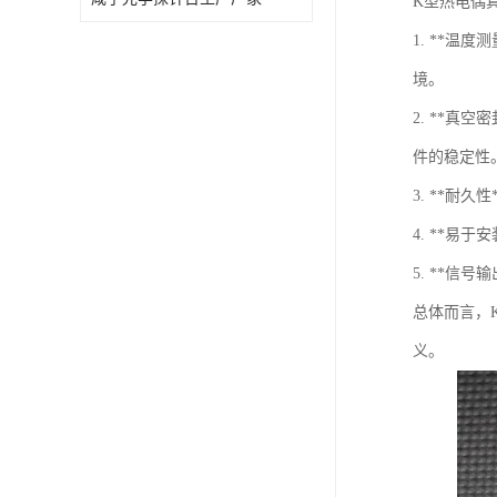
K型热电偶
1. **温
境。
2. **
件的稳定性
3. **
4. **
5. **
总体而言，
义。