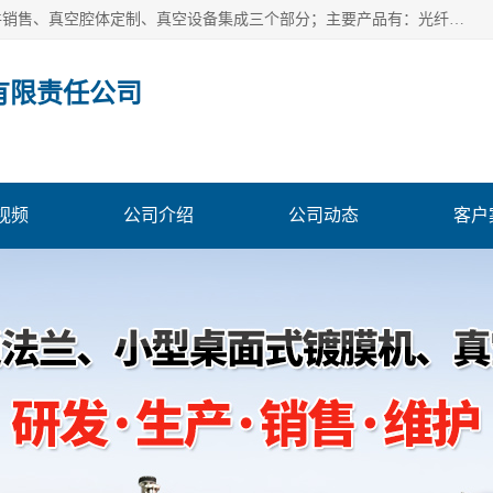
北京浅蓝纳米科技发展有限责任公司主体经营分为：真空配件销售、真空腔体定制、真空设备集成三个部分；主要产品有：光纤真空馈通法兰、光纤真空法兰、光纤法兰、低损耗光纤真空法兰；源瓶、ALD源瓶、MO源瓶、CVD源瓶、50ml源瓶现货、隔膜阀、波纹管密封阀；真空航插电极法兰、电极法兰、真空法兰、信号法兰、陶封电极法兰、D型真空电极；真空腔体定制、磁控溅射、热蒸发镀膜机、PE-CVD、ALD；
有限责任公司
视频
公司介绍
公司动态
客户