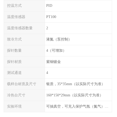
控温方式
PID
温度传感器
PT100
温度传感器数量
2
致冷方式
液氮（泵控制）
探针数量
4（可增加）
探针材质
紫铜镀金
测试通道
4
载样台材质及尺寸
银质，35*35mm（以实际尺寸为准）
冷热台尺寸
160*150*29mm（以实际尺寸为准）
实验环境
可抽真空，可充入保护气氛（氮气），配水冷接口