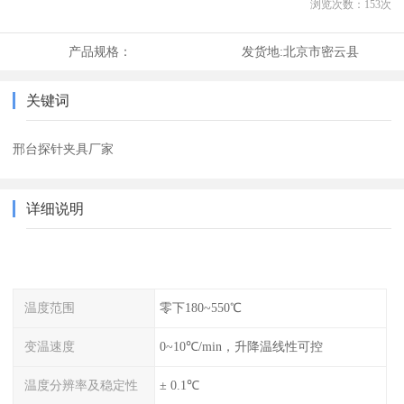
浏览次数：
153
次
产品规格：
发货地:
北京市密云县
关键词
邢台探针夹具厂家
详细说明
温度范围
零下180~550℃
变温速度
0~10℃/min，升降温线性可控
温度分辨率及稳定性
± 0.1℃