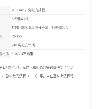
Φ100mm，含磁力挡板
8根组成4组
JTFB-650Z脂润滑分子泵，抽速650L/s
阀
DN150
φ10 电磁充气阀
道材质
SUS304不锈钢
在太阳能电池、光催化和传感器等领域得到了广泛
）、脉冲激光沉积（PLD）等，以在基材上沉积钙