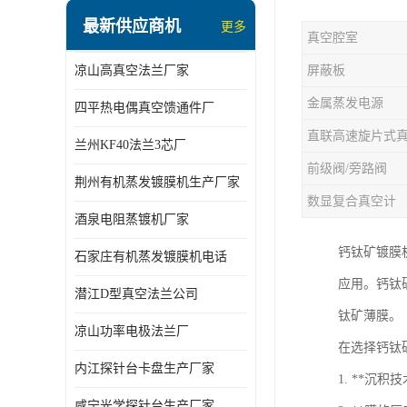
最新供应商机
更多
真空腔室
凉山高真空法兰厂家
屏蔽板
金属蒸发电源
四平热电偶真空馈通件厂
直联高速旋片式
兰州KF40法兰3芯厂
前级阀/旁路阀
荆州有机蒸发镀膜机生产厂家
数显复合真空计
酒泉电阻蒸镀机厂家
钙钛矿镀膜
石家庄有机蒸发镀膜机电话
应用。钙钛
潜江D型真空法兰公司
钛矿薄膜。
凉山功率电极法兰厂
在选择钙钛
内江探针台卡盘生产厂家
1. **沉
咸宁光学探针台生产厂家