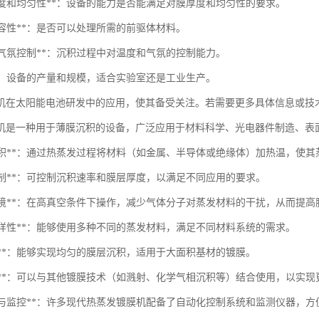
的厚度和均匀性**：设备的能力是否能满足对膜厚度和均匀性的要求。
料兼容性**：是否可以处理所需的前驱体材料。
度和气氛控制**：沉积过程中对温度和气氛的控制能力。
模**：设备的产量和规模，适合实验室还是工业生产。
机在太阳能电池研发中的应用，使其备受关注。若需要更多具体信息或技
机是一种用于薄膜沉积的设备，广泛应用于材料科学、光电器件制造、表
薄膜沉积**：通过热蒸发过程将材料（如金属、半导体或绝缘体）加热温，使
层控制**：可控制沉积速率和膜层厚度，以满足不同应用的要求。
真空环境**：在高真空条件下操作，减少气体分子对蒸发材料的干扰，从而提
料多样性**：能够使用多种不同的蒸发材料，满足不同材料系统的需求。
匀性**：能够实现均匀的膜层沉积，适用于大面积基材的镀膜。
兼容性**：可以与其他镀膜技术（如溅射、化学气相沉积等）结合使用，以实
自动化与监控**：许多现代热蒸发镀膜机配备了自动化控制系统和监测仪器，