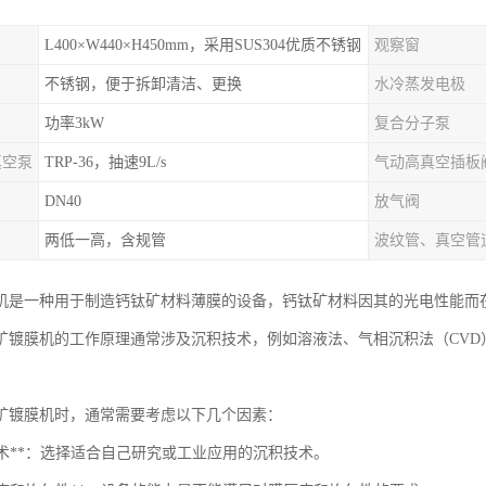
L400×W440×H450mm，采用SUS304优质不锈钢
观察窗
不锈钢，便于拆卸清洁、更换
水冷蒸发电极
功率3kW
复合分子泵
真空泵
TRP-36，抽速9L/s
气动高真空插板
DN40
放气阀
两低一高，含规管
波纹管、真空管
机是一种用于制造钙钛矿材料薄膜的设备，钙钛矿材料因其的光电性能而
矿镀膜机的工作原理通常涉及沉积技术，例如溶液法、气相沉积法（CVD
矿镀膜机时，通常需要考虑以下几个因素：
积技术**：选择适合自己研究或工业应用的沉积技术。