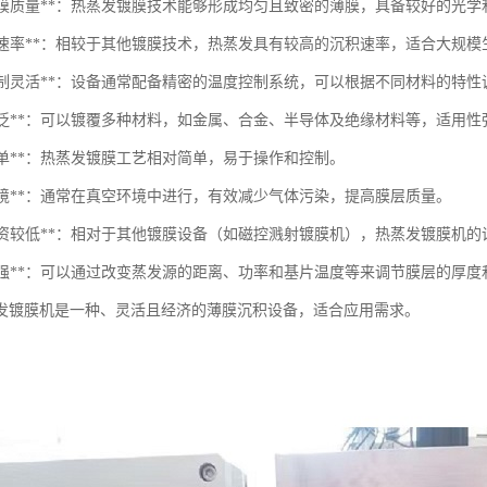
良好的膜质量**：热蒸发镀膜技术能够形成均匀且致密的薄膜，具备较好的光
高沉积速率**：相较于其他镀膜技术，热蒸发具有较高的沉积速率，适合大规模
温度控制灵活**：设备通常配备精密的温度控制系统，可以根据不同材料的特
适用广泛**：可以镀覆多种材料，如金属、合金、半导体及绝缘材料等，适用性
艺简单**：热蒸发镀膜工艺相对简单，易于操作和控制。
空环境**：通常在真空环境中进行，有效减少气体污染，提高膜层质量。
设备投资较低**：相对于其他镀膜设备（如磁控溅射镀膜机），热蒸发镀膜机
可控性强**：可以通过改变蒸发源的距离、功率和基片温度等来调节膜层的厚度
发镀膜机是一种、灵活且经济的薄膜沉积设备，适合应用需求。