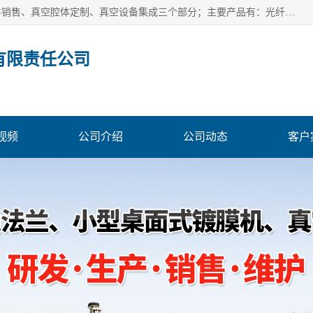
北京浅蓝纳米科技发展有限责任公司主体经营分为：真空配件销售、真空腔体定制、真空设备集成三个部分；主要产品有：光纤真空馈通法兰、光纤真空法兰、光纤法兰、低损耗光纤真空法兰；源瓶、ALD源瓶、MO源瓶、CVD源瓶、50ml源瓶现货、隔膜阀、波纹管密封阀；真空航插电极法兰、电极法兰、真空法兰、信号法兰、陶封电极法兰、D型真空电极；真空腔体定制、磁控溅射、热蒸发镀膜机、PE-CVD、ALD；
有限责任公司
视频
公司介绍
公司动态
客户