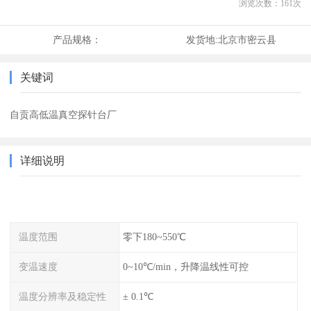
浏览次数：
161
次
产品规格：
发货地:
北京市密云县
关键词
自贡高低温真空探针台厂
详细说明
温度范围
零下180~550℃
变温速度
0~10℃/min，升降温线性可控
温度分辨率及稳定性
± 0.1℃