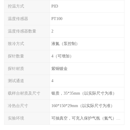
控温方式
PID
温度传感器
PT100
温度传感器数量
2
致冷方式
液氮（泵控制）
探针数量
4（可增加）
探针材质
紫铜镀金
测试通道
4
载样台材质及尺寸
银质，35*35mm（以实际尺寸为准）
冷热台尺寸
160*150*29mm（以实际尺寸为准）
实验环境
可抽真空，可充入保护气氛（氮气），配水冷接口