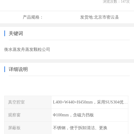
浏览次数：
147
次
产品规格：
发货地:
北京市密云县
关键词
衡水蒸发舟蒸发颗粒公司
详细说明
真空腔室
L400×W440×H450mm，采用SUS304优质不锈钢
观察窗
Φ100mm，含磁力挡板
屏蔽板
不锈钢，便于拆卸清洁、更换