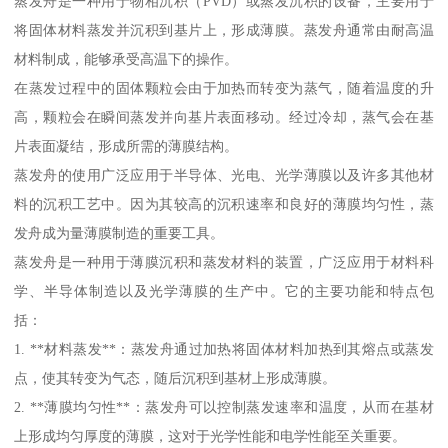
蒸发舟是一种用于物相沉积（PVD）或蒸发沉积的设备，主要用于
将固体材料蒸发并沉积到基片上，形成薄膜。蒸发舟通常由耐高温
材料制成，能够承受高温下的操作。
在蒸发过程中的固体颗粒会由于加热而转变为蒸气，随着温度的升
高，颗粒会在瞬间蒸发并向基片表面移动。经过冷却，蒸气会在基
片表面凝结，形成所需的薄膜结构。
蒸发舟的使用广泛应用于半导体、光电、光学薄膜以及许多其他材
料的沉积工艺中。因为其较高的沉积速率和良好的薄膜均匀性，蒸
发舟成为量薄膜制造的重要工具。
蒸发舟是一种用于薄膜沉积和蒸发材料的装置，广泛应用于材料科
学、半导体制造以及光学薄膜的生产中。它的主要功能和特点包
括：
1. **材料蒸发**：蒸发舟通过加热将固体材料加热到其熔点或蒸发
点，使其转变为气态，随后沉积到基材上形成薄膜。
2. **薄膜均匀性**：蒸发舟可以控制蒸发速率和温度，从而在基材
上形成均匀厚度的薄膜，这对于光学性能和电学性能至关重要。