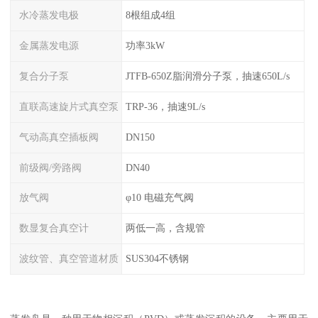
水冷蒸发电极
8根组成4组
金属蒸发电源
功率3kW
复合分子泵
JTFB-650Z脂润滑分子泵，抽速650L/s
直联高速旋片式真空泵
TRP-36，抽速9L/s
气动高真空插板阀
DN150
前级阀/旁路阀
DN40
放气阀
φ10 电磁充气阀
数显复合真空计
两低一高，含规管
波纹管、真空管道材质
SUS304不锈钢