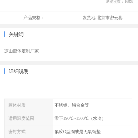
浏览次数：
160
次
产品规格：
发货地:
北京市密云县
关键词
凉山腔体定制厂家
详细说明
腔体材质
不锈钢、铝合金等
适用温度范围
零下190℃~1500℃（水冷）
密封方式
氟胶O型圈或是无氧铜垫