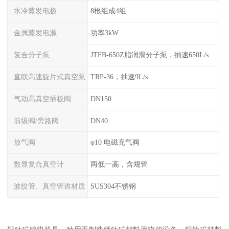
水冷蒸发电极
8根组成4组
金属蒸发电源
功率3kW
复合分子泵
JTFB-650Z脂润滑分子泵，抽速650L/s
直联高速旋片式真空泵
TRP-36，抽速9L/s
气动高真空插板阀
DN150
前级阀/旁路阀
DN40
放气阀
φ10 电磁充气阀
数显复合真空计
两低一高，含规管
波纹管、真空管道材质
SUS304不锈钢