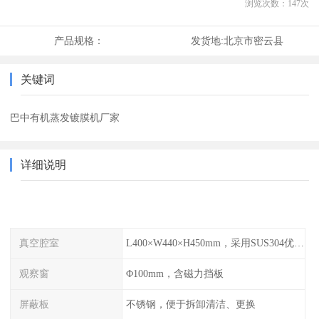
浏览次数：
147
次
产品规格：
发货地:
北京市密云县
关键词
巴中有机蒸发镀膜机厂家
详细说明
真空腔室
L400×W440×H450mm，采用SUS304优质不锈钢
观察窗
Φ100mm，含磁力挡板
屏蔽板
不锈钢，便于拆卸清洁、更换