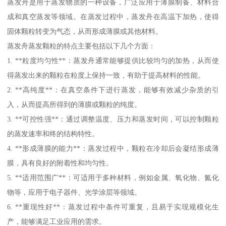
蒸发舟是用于蒸发物质的一种设备，广泛应用于薄膜制备、材料合
成和真空蒸发等领域。在蒸发过程中，蒸发舟在高温下加热，使得
固体颗粒转变为气态，从而形成薄膜或其他材料。
蒸发舟蒸发颗粒的特点主要包括以下几个方面：
1. **粒度均匀性**：蒸发舟通常能够提供比较均匀的加热，从而使
得蒸发出来的颗粒在粒度上保持一致，有助于提高材料的性能。
2. **高纯度**：在真空条件下进行蒸发，能够有效减少杂质的引
入，从而提高所得到的薄膜或颗粒的纯度。
3. **可控性强**：通过调整温度、压力和蒸发时间，可以控制颗粒
的蒸发速率和终的结构特性。
4. **形成薄膜的能力**：蒸发过程中，颗粒在冷却后会凝结形成薄
膜，具有良好的附着性和均匀性。
5. **适用范围广**：可适用于多种材料，例如金属、氧化物、氮化
物等，应用于电子器件、光学涂层等领域。
6. **重现性好**：蒸发过程中条件可重复，且易于实现规模化生
产，能够满足工业应用的需求。