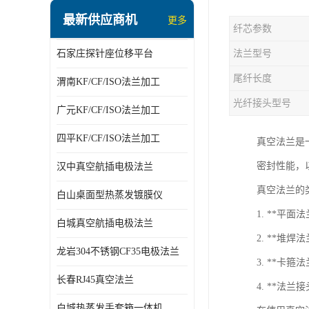
最新供应商机
更多
纤芯参数
石家庄探针座位移平台
法兰型号
尾纤长度
渭南KF/CF/ISO法兰加工
光纤接头型号
广元KF/CF/ISO法兰加工
四平KF/CF/ISO法兰加工
真空法兰是
密封性能，
汉中真空航插电极法兰
真空法兰的
白山桌面型热蒸发镀膜仪
1. **平
白城真空航插电极法兰
2. **堆
龙岩304不锈钢CF35电极法兰
3. **卡
长春RJ45真空法兰
4. **法
白城热蒸发手套箱一体机