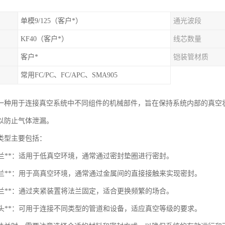
单模9/125（客户*）
通光波段
KF40（客户*）
线芯数量
客户*
铠装管材质
常用FC/PC、FC/APC、SMA905
一种用于连接真空系统中不同组件的机械部件，旨在保持系统内部的真空
以防止气体泄漏。
类型主要包括：
面法兰**：适用于低真空环境，通常通过密封垫圈进行密封。
焊法兰**：用于高真空环境，通常通过金属间的直接接触来实现密封。
箍法兰**：通过夹紧装置将法兰固定，适合更换频繁的场合。
兰接头**：可用于连接不同类型的管道和设备，适应真空等级的要求。