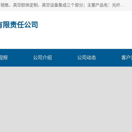
北京浅蓝纳米科技发展有限责任公司主体经营分为：真空配件销售、真空腔体定制、真空设备集成三个部分；主要产品有：光纤真空馈通法兰、光纤真空法兰、光纤法兰、低损耗光纤真空法兰；源瓶、ALD源瓶、MO源瓶、CVD源瓶、50ml源瓶现货、隔膜阀、波纹管密封阀；真空航插电极法兰、电极法兰、真空法兰、信号法兰、陶封电极法兰、D型真空电极；真空腔体定制、磁控溅射、热蒸发镀膜机、PE-CVD、ALD；
有限责任公司
视频
公司介绍
公司动态
客户