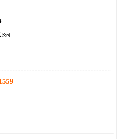
县
兰公司
1559