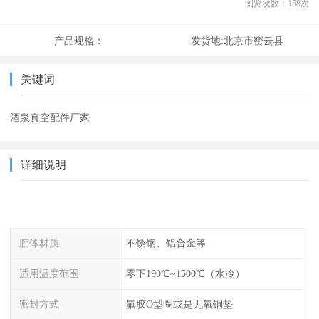
浏览次数：
158
次
产品规格：
发货地:
北京市密云县
关键词
酒泉真空配件厂家
详细说明
腔体材质
不锈钢、铝合金等
适用温度范围
零下190℃~1500℃（水冷）
密封方式
氟胶O型圈或是无氧铜垫