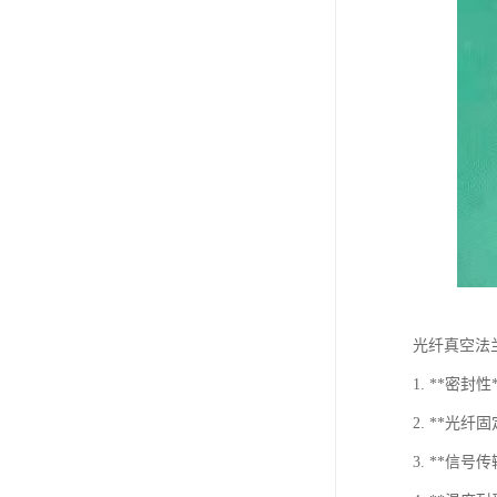
光纤真空法
1. **
2. **
3. **