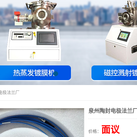
电极法兰厂
泉州陶封电极法兰
面议
价格：