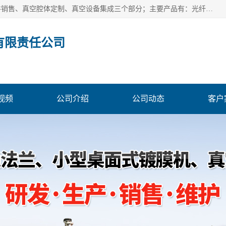
北京浅蓝纳米科技发展有限责任公司主体经营分为：真空配件销售、真空腔体定制、真空设备集成三个部分；主要产品有：光纤真空馈通法兰、光纤真空法兰、光纤法兰、低损耗光纤真空法兰；源瓶、ALD源瓶、MO源瓶、CVD源瓶、50ml源瓶现货、隔膜阀、波纹管密封阀；真空航插电极法兰、电极法兰、真空法兰、信号法兰、陶封电极法兰、D型真空电极；真空腔体定制、磁控溅射、热蒸发镀膜机、PE-CVD、ALD；
有限责任公司
视频
公司介绍
公司动态
客户