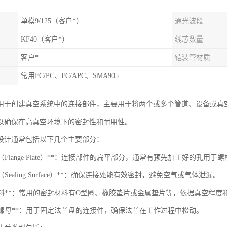
单模9/125（客户*）
通光波段
KF40（客户*）
线芯数量
客户*
铠装管材质
常用FC/PC、FC/APC、SMA905
用于创建真空系统中的连接部件，主要用于将两个或多个管道、设备或真
以确保在高真空环境下的密封性和耐用性。
设计通常包括以下几个主要部分：
兰盘（Flange Plate）**：连接部件的扁平部分，通常有预先加工好的孔用于
面（Sealing Surface）**：确保连接处能有效密封，避免空气或气体泄漏。
密封材料**：常用的密封材料有O型圈、橡胶垫片或金属垫片等，依据真空程
栓和螺母**：用于固定法兰盘的连接件，确保法兰在工作过程中松动。