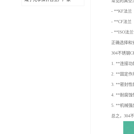
常见的真空
- **KF
- **CF
- **IS
正确选择和
304不锈
1. **连
2. **
3. **
4. **耐
5. **
总之，30