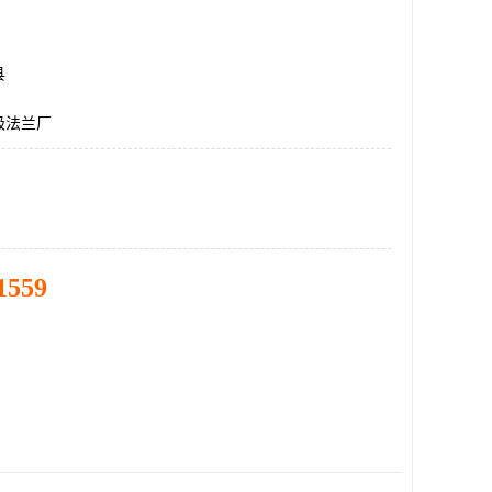
县
极法兰厂
1559