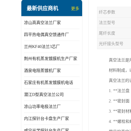
最新供应商机
更多
纤芯参数
凉山高真空法兰厂家
法兰型号
尾纤长度
四平热电偶真空馈通件厂
光纤接头型号
兰州KF40法兰3芯厂
荆州有机蒸发镀膜机生产厂家
真空法兰是
材料制成，
酒泉电阻蒸镀机厂家
真空法兰的
石家庄有机蒸发镀膜机电话
1. **法
潜江D型真空法兰公司
2. **密封
凉山功率电极法兰厂
3. **
内江探针台卡盘生产厂家
4. **螺
咸宁光学探针台生产厂家