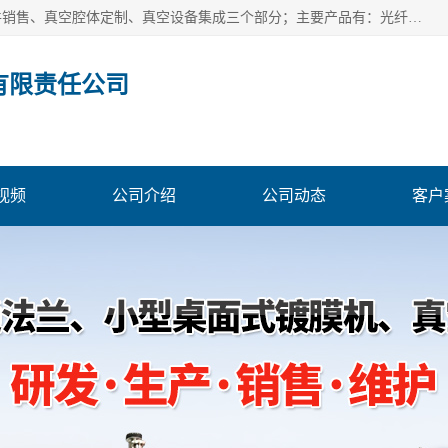
北京浅蓝纳米科技发展有限责任公司主体经营分为：真空配件销售、真空腔体定制、真空设备集成三个部分；主要产品有：光纤真空馈通法兰、光纤真空法兰、光纤法兰、低损耗光纤真空法兰；源瓶、ALD源瓶、MO源瓶、CVD源瓶、50ml源瓶现货、隔膜阀、波纹管密封阀；真空航插电极法兰、电极法兰、真空法兰、信号法兰、陶封电极法兰、D型真空电极；真空腔体定制、磁控溅射、热蒸发镀膜机、PE-CVD、ALD；
有限责任公司
视频
公司介绍
公司动态
客户