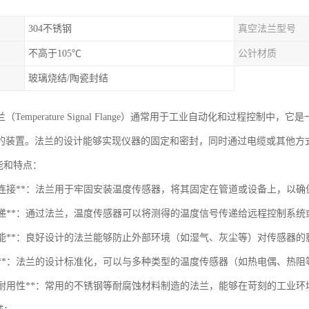
304不锈钢
真空法兰型号
不高于105℃
公针材质
玻璃烧结/陶瓷封结
（Temperature Signal Flange）通常用于工业自动化和过程控
的装置。法兰的设计能够实现仪器的固定和密封，同时通过电缆或其他方
功能和特点：
固定与连接**：法兰用于牢固安装温度传感器，将其固定在管道或设备上，以
信号传递**：通过法兰，温度传感器可以将测得的温度信号传递给远程控制系
防护功能**：良好设计的法兰能够防止外部环境（如湿气、灰尘等）对传感器
兼容性**：法兰的设计标准化，可以与多种类型的温度传感器（如热电偶、热
材质与耐用性**：常用的不锈钢等耐腐蚀材料制造的法兰，能够在苛刻的工业