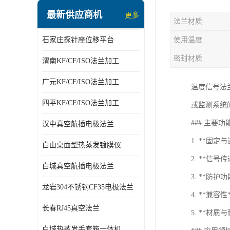
最新供应商机
更多
法兰材质
石家庄探针座位移平台
使用温度
密封材质
渭南KF/CF/ISO法兰加工
广元KF/CF/ISO法兰加工
温度信号法兰
四平KF/CF/ISO法兰加工
或监测系统
### 主要
汉中真空航插电极法兰
1. **
白山桌面型热蒸发镀膜仪
2. **
白城真空航插电极法兰
3. **
龙岩304不锈钢CF35电极法兰
4. **
长春RJ45真空法兰
5. **
白城热蒸发手套箱一体机