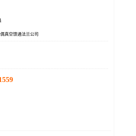
县
电偶真空馈通法兰公司
1559