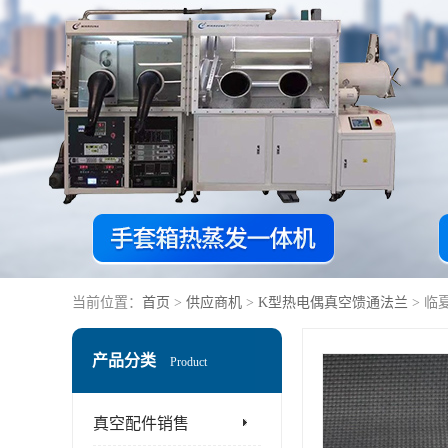
当前位置：
首页
>
供应商机
>
K型热电偶真空馈通法兰
> 临
产品分类
Product
真空配件销售