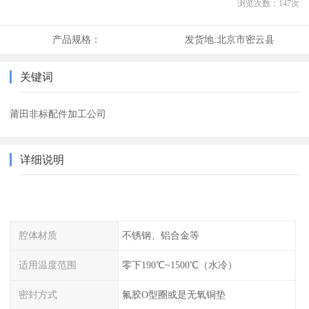
浏览次数：
147
次
产品规格：
发货地:
北京市密云县
关键词
莆田非标配件加工公司
详细说明
腔体材质
不锈钢、铝合金等
适用温度范围
零下190℃~1500℃（水冷）
密封方式
氟胶O型圈或是无氧铜垫