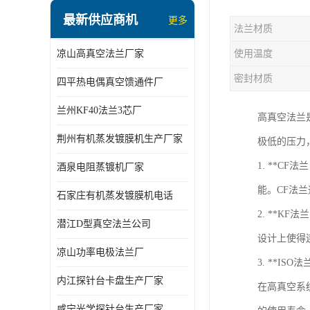
最新供应商机
更多
法兰材质
凉山高真空法兰厂家
使用温度
密封材质
四平热电偶真空馈通件厂
兰州KF40法兰3芯厂
高真空法兰
荆州有机蒸发镀膜机生产厂家
极低的压力
1. **C
酒泉电阻蒸镀机厂家
能。CF法
石家庄有机蒸发镀膜机电话
2. **KF
潜江D型真空法兰公司
设计上使得
凉山功率电极法兰厂
3. **I
内江探针台卡盘生产厂家
在高真空系
咸宁光学探针台生产厂家