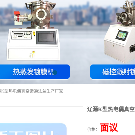
源K型热电偶真空馈通法兰生产厂家
辽源K型热电偶真
面议
价格：