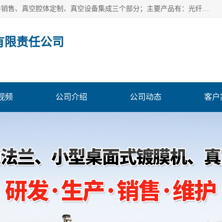
北京浅蓝纳米科技发展有限责任公司主体经营分为：真空配件销售、真空腔体定制、真空设备集成三个部分；主要产品有：光纤真空馈通法兰、光纤真空法兰、光纤法兰、低损耗光纤真空法兰；源瓶、ALD源瓶、MO源瓶、CVD源瓶、50ml源瓶现货、隔膜阀、波纹管密封阀；真空航插电极法兰、电极法兰、真空法兰、信号法兰、陶封电极法兰、D型真空电极；真空腔体定制、磁控溅射、热蒸发镀膜机、PE-CVD、ALD；
有限责任公司
视频
公司介绍
公司动态
客户