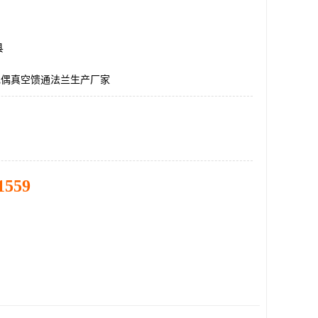
县
电偶真空馈通法兰生产厂家
1559