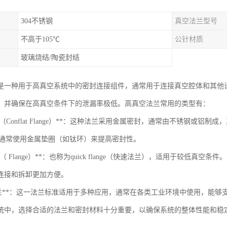
304不锈钢
真空法兰型号
不高于105℃
公针材质
玻璃烧结/陶瓷封结
是一种用于高真空系统中的密封连接组件，通常用于连接真空腔体和其他
，并确保在高真空条件下的泄漏率极低。高真空法兰常用的类型有：
F法兰（Conflat Flange）**：这种法兰采用金属密封，通常由不锈钢
兰通常使用金属垫圈（如钛环）来提高密封性。
法兰（ Flange）**：也称为quick flange（快速法兰），适用于较低
连接和拆卸更加方便。
SO法兰**：这一法兰标准适用于多种应用，通常在各类工业环境中使用，能
统中，选择合适的法兰和密封材料十分重要，以确保系统的整体性能和稳