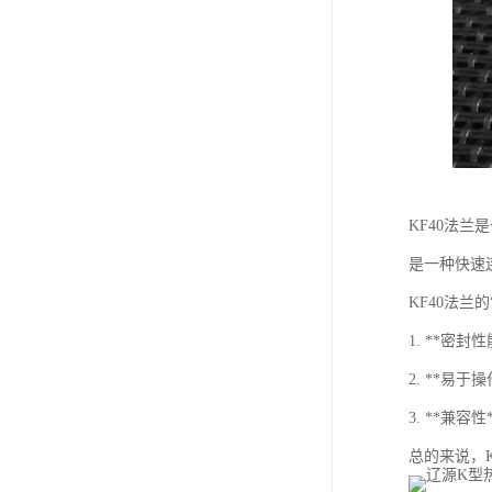
KF40法
是一种快速
KF40法
1. **密
2. **
3. **兼
总的来说，