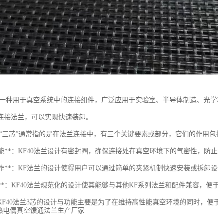
兰是一种用于真空系统中的连接组件，广泛应用于实验室、半导体制造、光学
连接法兰，可以实现快速装卸。
兰的“三芯”通常指的是在法兰连接中，有三个关键要素或部分，它们的作用包
封性能**：KF40法兰设计有密封圈，确保连接处在真空环境下的气密性，
易于操作**：KF法兰的设计使得用户可以通过简单的夹紧机制快速安装或拆
容性**：KF40法兰规范化的设计使其能够与其他KF系列法兰和配件兼容，
KF40法兰3芯的设计与功能主要是为了在维持高性能真空环境的同时，便