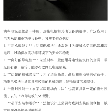
功率电极法兰是一种用于连接电极和其他设备的组件，广泛应用于
电力系统和高功率设备中。其主要特点包括：
1. **高承载能力**：功率电极法兰通常设计为能够承受高电流和高
电压，以确保在高功率环境下的安全和稳定。
2. **良好的导电性**：法兰材料一般使用导电性能良好的金属，常
见的有铜、铝等，能够有效降低电阻损耗。
3. **优越的机械强度**：为了适应高温、高压和振动等恶劣条件，
功率电极法兰通常具有较高的机械强度，能抵抗疲劳和腐蚀。
4. **密封性能**：在某些应用场合，法兰也需要具备一定的密封性
能，以防止冷却剂或气体泄漏。
5. **易于安装和维护**：法兰设计上需要考虑到安装的便利性，以
方便在设备检修时的拆装。