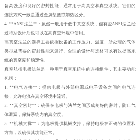
备高强度和良好的密封性能，通常用于高真空和真空系统。它们的
连接方式一般是通过金属垫圈或加热区分。
4. **ANSI法兰**：虽然一般用于低中真空系统，但有些ANSI法兰经
过特别设计后也可以在高真空环境中使用。
高真空法兰的选择主要依据设备的工作压力、温度、所处理的气体
类型及需要的密封性能来进行。合理的设计与选材可以有效提高系
统的真空度和稳定性。
真空航插电极法兰是一种用于真空系统中的连接组件，其主要功能
包括：
1. **电气连接**：提供电极与外部电源或电子设备之间的电气连
接，允许电流在真空环境中流通。
2. **真空密封**：确保在电极与法兰之间形成良好的密封，防止气
体泄漏，保持系统内的真空度。
3. **机械支撑**：为电极提供机械支持，保持电极在正确的位置和
方向，以确保其功能正常。