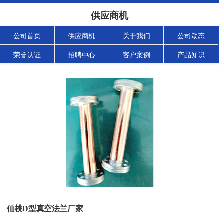
供应商机
公司首页
供应商机
关于我们
公司动态
荣誉认证
招聘中心
客户案例
产品知识
仙桃D型真空法兰厂家