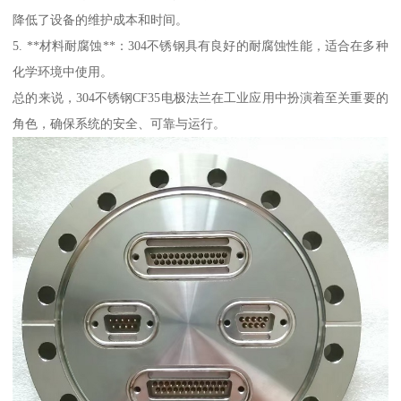
降低了设备的维护成本和时间。
5. **材料耐腐蚀**：304不锈钢具有良好的耐腐蚀性能，适合在多种
化学环境中使用。
总的来说，304不锈钢CF35电极法兰在工业应用中扮演着至关重要的
角色，确保系统的安全、可靠与运行。