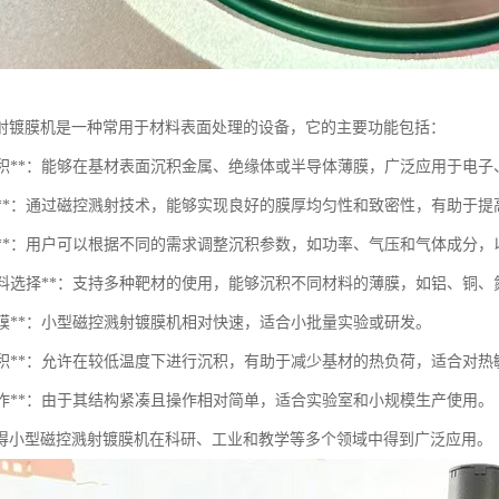
射镀膜机是一种常用于材料表面处理的设备，它的主要功能包括：
薄膜沉积**：能够在基材表面沉积金属、绝缘体或半导体薄膜，广泛应用于电
均匀性**：通过磁控溅射技术，能够实现良好的膜厚均匀性和致密性，有助于
可调性**：用户可以根据不同的需求调整沉积参数，如功率、气压和气体成分
多种材料选择**：支持多种靶材的使用，能够沉积不同材料的薄膜，如铝、铜
速成膜**：小型磁控溅射镀膜机相对快速，适合小批量实验或研发。
低温沉积**：允许在较低温度下进行沉积，有助于减少基材的热负荷，适合对
单操作**：由于其结构紧凑且操作相对简单，适合实验室和小规模生产使用。
得小型磁控溅射镀膜机在科研、工业和教学等多个领域中得到广泛应用。