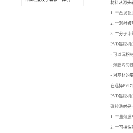
材料从源头
1. **蒸
2. **
3. **分
PVD镀膜
- 可以沉
- 薄膜均匀
- 对基材
在选择PV
PVD镀膜
磁控溅射是
1. **
2. **