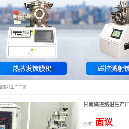
磁控溅射生产厂家
甘南磁控溅射生产
面议
价格：