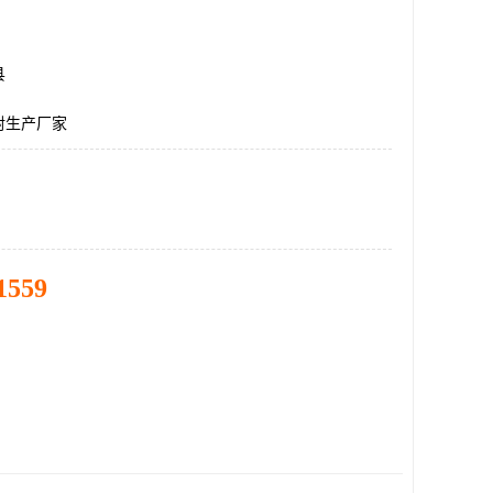
县
射生产厂家
1559