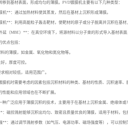
转移到基材表面，形成均匀的薄膜。PVD镀膜机主要有以下几种类型：
发镀膜机**：通过加热材料使其蒸发，然后在基材上沉积形成薄膜。
溅射镀膜机**：利用高能粒子轰击靶材，使靶材的原子或分子脱离并沉积在基材
子束外延（MBE）**：在真空环境下，将源材料以分子束的形式导入基材表
机的优点包括：
积材料的薄膜，如金属、氧化物和氮化物等。
性好，厚度可控。
的要求相对较低，适用范围广。
D镀膜机时需要考虑的因素包括沉积材料的种类、基材的性质、沉积速率、
机的性能和应用领域也在不断扩展。
一种广泛应用于薄膜沉积的技术，主要用于在基材上沉积金属、绝缘体或
量薄膜**：磁控溅射能够沉积出均匀、致密且质量优良的薄膜，适用于材料，
可控性强**：通过调节溅射参数（如气压、电源功率、磁场强度等），可以控