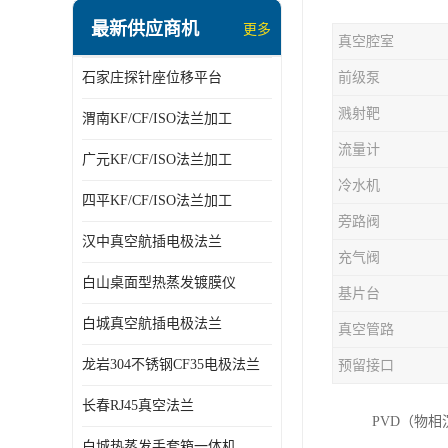
最新供应商机
更多
真空腔室
石家庄探针座位移平台
前级泵
溅射靶
渭南KF/CF/ISO法兰加工
流量计
广元KF/CF/ISO法兰加工
冷水机
四平KF/CF/ISO法兰加工
旁路阀
汉中真空航插电极法兰
充气阀
白山桌面型热蒸发镀膜仪
基片台
白城真空航插电极法兰
真空管路
龙岩304不锈钢CF35电极法兰
预留接口
长春RJ45真空法兰
PVD（物
白城热蒸发手套箱一体机