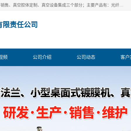
北京浅蓝纳米科技发展有限责任公司主体经营分为：真空配件销售、真空腔体定制、真空设备集成三个部分；主要产品有：光纤真空馈通法兰、光纤真空法兰、光纤法兰、低损耗光纤真空法兰；源瓶、ALD源瓶、MO源瓶、CVD源瓶、50ml源瓶现货、隔膜阀、波纹管密封阀；真空航插电极法兰、电极法兰、真空法兰、信号法兰、陶封电极法兰、D型真空电极；真空腔体定制、磁控溅射、热蒸发镀膜机、PE-CVD、ALD；
有限责任公司
视频
公司介绍
公司动态
客户