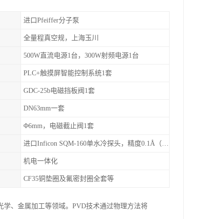
进口Pfeiffer分子泵
全量程真空规，上海玉川
500W直流电源1台，300W射频电源1台
PLC+触摸屏智能控制系统1套
GDC-25b电磁挡板阀1套
DN63mm一套
Φ6mm，电磁截止阀1套
进口Inficon SQM-160单水冷探头，精度0.1Å（选配）
机电一体化
CF35铜垫圈及氟密封圈全套等
光学、金属加工等领域。PVD技术通过物理方法将