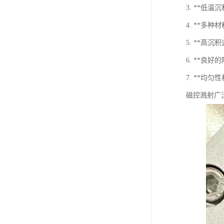
3. **
4. **多
5. **
6. **
7. **
磁控溅射广