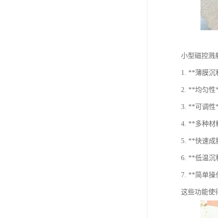
小型磁控溅
1. **
2. **
3. **
4. **
5. **快
6. **
7. **简
这些功能使