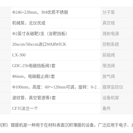
Ф246×228mm，304优质不锈钢
分子泵
机械泵，北仪优成
真空规
Ф2英寸永磁靶2支（含靶挡板）
溅射电源
20sccm/50sccm进口WARWICK
控制系统
LX-300
前级阀
GDC-25b电磁挡板阀1套
限流阀
Φ6mm，电磁截止阀1套
放气阀
Ф100mm，高度：60～120mm可调，旋转：0-20r/min可调，可加热至300℃
膜厚监控仪
波纹管、真空管道等1套
设备机架
CF35法兰一个
备件
相沉积）镀膜机是一种用于在材料表面沉积薄膜的设备，广泛应用于电子、