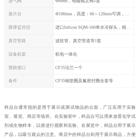
放气阀
Φ6mm，电磁截止阀1套
基片台
Ф100mm，高度：60～120mm可调，旋转：0-20r/min可调，可加热至300℃
膜厚监控仪
进口Inficon SQM-160单水冷探头，精度0.1Å（选配）
真空管路
波纹管、真空管道等1套
设备机架
机电一体化
预留接口
CF35法兰一个
备件
CF35铜垫圈及氟密封圈全套等
样品台通常指的是用于展示或测试物品的台面，广泛应用于实验
室、展览、商店等场所。在实验室中，样品台可以用来放置化学试
剂或生物样本，以便进行观察和实验。在展览中，样品台用于展示
产品，以吸引观众的注意。商店中的样品台则用于展示商品，方便