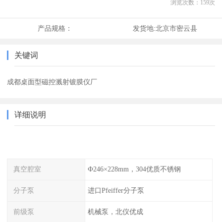
浏览次数：
159
次
产品规格：
发货地:
北京市密云县
关键词
成都桌面型磁控溅射镀膜仪厂
详细说明
真空腔室
Ф246×228mm，304优质不锈钢
分子泵
进口Pfeiffer分子泵
前级泵
机械泵，北仪优成