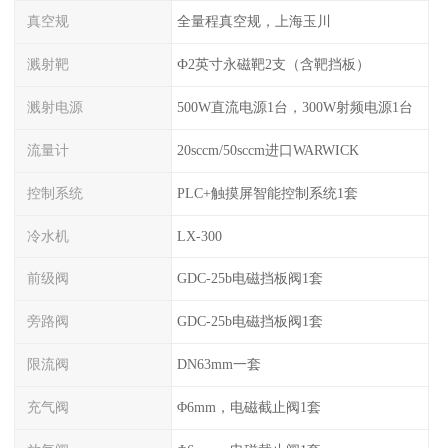
真空规
全量程真空规，上海玉川
溅射靶
Ф2英寸永磁靶2支（含靶挡板）
溅射电源
500W直流电源1台，300W射频电源1台
流量计
20sccm/50sccm进口WARWICK
控制系统
PLC+触摸屏智能控制系统1套
冷水机
LX-300
前级阀
GDC-25b电磁挡板阀1套
旁路阀
GDC-25b电磁挡板阀1套
限流阀
DN63mm一套
充气阀
Φ6mm，电磁截止阀1套