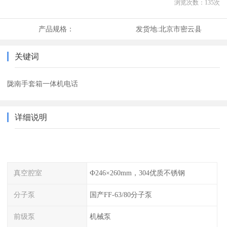
浏览次数：
135
次
产品规格：
发货地:
北京市密云县
关键词
陇南手套箱一体机电话
详细说明
真空腔室
Ф246×260mm，304优质不锈钢
分子泵
国产FF-63/80分子泵
前级泵
机械泵