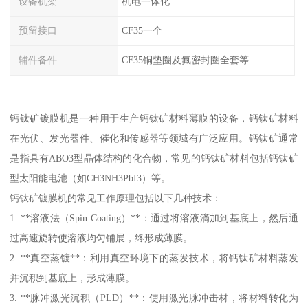
设备机架
机电一体化
预留接口
CF35一个
辅件备件
CF35铜垫圈及氟密封圈全套等
钙钛矿镀膜机是一种用于生产钙钛矿材料薄膜的设备，钙钛矿材料
在光伏、发光器件、催化和传感器等领域有广泛应用。钙钛矿通常
是指具有ABO3型晶体结构的化合物，常见的钙钛矿材料包括钙钛矿
型太阳能电池（如CH3NH3PbI3）等。
钙钛矿镀膜机的常见工作原理包括以下几种技术：
1. **溶液法（Spin Coating）**：通过将溶液滴加到基底上，然后通
过高速旋转使溶液均匀铺展，终形成薄膜。
2. **真空蒸镀**：利用真空环境下的蒸发技术，将钙钛矿材料蒸发
并沉积到基底上，形成薄膜。
3. **脉冲激光沉积（PLD）**：使用激光脉冲击材，将材料转化为