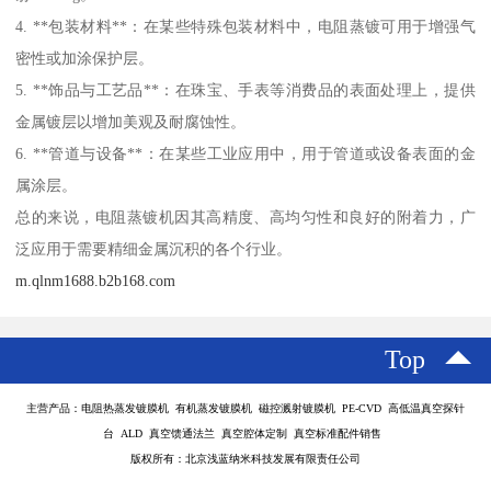
4. **包装材料**：在某些特殊包装材料中，电阻蒸镀可用于增强气
密性或加涂保护层。
5. **饰品与工艺品**：在珠宝、手表等消费品的表面处理上，提供
金属镀层以增加美观及耐腐蚀性。
6. **管道与设备**：在某些工业应用中，用于管道或设备表面的金
属涂层。
总的来说，电阻蒸镀机因其高精度、高均匀性和良好的附着力，广
泛应用于需要精细金属沉积的各个行业。
m.qlnm1688.b2b168.com
Top
主营产品：电阻热蒸发镀膜机 有机蒸发镀膜机 磁控溅射镀膜机 PE-CVD 高低温真空探针
台 ALD 真空馈通法兰 真空腔体定制 真空标准配件销售
版权所有：北京浅蓝纳米科技发展有限责任公司