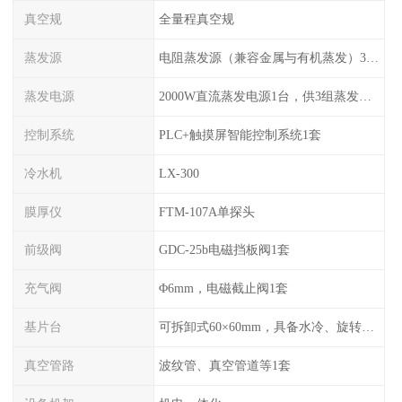
真空规
全量程真空规
蒸发源
电阻蒸发源（兼容金属与有机蒸发）3组，可切换使用
蒸发电源
2000W直流蒸发电源1台，供3组蒸发源切换使用
控制系统
PLC+触摸屏智能控制系统1套
冷水机
LX-300
膜厚仪
FTM-107A单探头
前级阀
GDC-25b电磁挡板阀1套
充气阀
Φ6mm，电磁截止阀1套
基片台
可拆卸式60×60mm，具备水冷、旋转功能
真空管路
波纹管、真空管道等1套