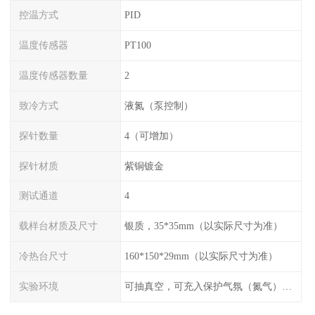
控温方式
PID
温度传感器
PT100
温度传感器数量
2
致冷方式
液氮（泵控制）
探针数量
4（可增加）
探针材质
紫铜镀金
测试通道
4
载样台材质及尺寸
银质，35*35mm（以实际尺寸为准）
冷热台尺寸
160*150*29mm（以实际尺寸为准）
实验环境
可抽真空，可充入保护气氛（氮气），配水冷接口