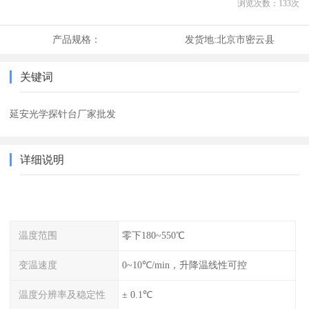
浏览次数：
133
次
产品规格：
发货地:
北京市密云县
关键词
延安光学探针台厂家批发
详细说明
温度范围
零下180~550℃
变温速度
0~10℃/min，升降温线性可控
温度分辨率及稳定性
± 0.1℃