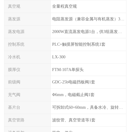
真空规
全量程真空规
蒸发源
电阻蒸发源（兼容金属与有机蒸发）3组，可切换使用
蒸发电源
2000W直流蒸发电源1台，供3组蒸发源切换使用
控制系统
PLC+触摸屏智能控制系统1套
冷水机
LX-300
膜厚仪
FTM-107A单探头
前级阀
GDC-25b电磁挡板阀1套
充气阀
Φ6mm，电磁截止阀1套
基片台
可拆卸式60×60mm，具备水冷、旋转功能
真空管路
波纹管、真空管道等1套