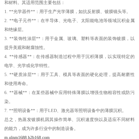
和材料。其适用范围主要包括：
1. **光学器件**：用于生产光学薄膜，如抗反射膜、镀膜镜头等。
2. **电子元件**：在半导体、光电子、太阳能电池等领域沉积金属
和绝缘层。
3. **装饰性涂层**：用于金属、玻璃、塑料等表面的装饰镀膜，以
提升美观和耐腐蚀性。
4. **传感器**：在传感器制造过程中用于沉积薄膜，以实现特定的
电学、光学或化学特性。
5. **硬质涂层**：用于工具、模具等表面的硬化处理，提高耐磨性
和使用寿命。
6. **器械**：在某些器械中应用特殊薄膜以增强生物相容性或防污
染。
7. **照明设备**：用于LED、激光器等照明设备中的薄膜沉积。
总之，热蒸发镀膜机因其操作简单、沉积速度快以及适应不同材料
的能力，成为许多行业中的制造设备。
m.qlnm1688.b2b168.com