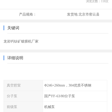
浏览次数：
118
次
产品规格：
发货地:
北京市密云县
关键词
龙岩钙钛矿镀膜机厂家
详细说明
真空腔室
Ф246×260mm，304优质不锈钢
分子泵
国产FF-63/80分子泵
前级泵
机械泵