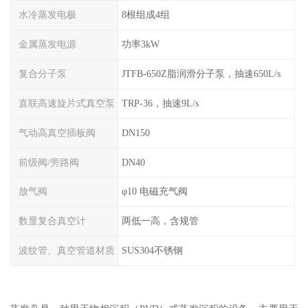
水冷蒸发电极
8根组成4组
金属蒸发电源
功率3kW
复合分子泵
JTFB-650Z脂润滑分子泵，抽速650L/s
直联高速旋片式真空泵
TRP-36，抽速9L/s
气动高真空插板阀
DN150
前级阀/旁路阀
DN40
放气阀
φ10 电磁充气阀
数显复合真空计
两低一高，含规管
波纹管、真空管道材质
SUS304不锈钢