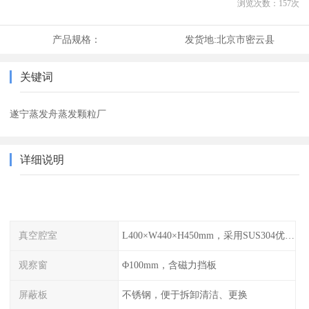
浏览次数：
157
次
产品规格：
发货地:
北京市密云县
关键词
遂宁蒸发舟蒸发颗粒厂
详细说明
真空腔室
L400×W440×H450mm，采用SUS304优质不锈钢
观察窗
Φ100mm，含磁力挡板
屏蔽板
不锈钢，便于拆卸清洁、更换