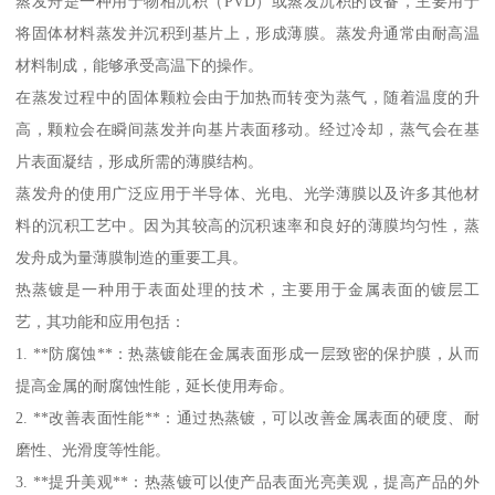
蒸发舟是一种用于物相沉积（PVD）或蒸发沉积的设备，主要用于
将固体材料蒸发并沉积到基片上，形成薄膜。蒸发舟通常由耐高温
材料制成，能够承受高温下的操作。
在蒸发过程中的固体颗粒会由于加热而转变为蒸气，随着温度的升
高，颗粒会在瞬间蒸发并向基片表面移动。经过冷却，蒸气会在基
片表面凝结，形成所需的薄膜结构。
蒸发舟的使用广泛应用于半导体、光电、光学薄膜以及许多其他材
料的沉积工艺中。因为其较高的沉积速率和良好的薄膜均匀性，蒸
发舟成为量薄膜制造的重要工具。
热蒸镀是一种用于表面处理的技术，主要用于金属表面的镀层工
艺，其功能和应用包括：
1. **防腐蚀**：热蒸镀能在金属表面形成一层致密的保护膜，从而
提高金属的耐腐蚀性能，延长使用寿命。
2. **改善表面性能**：通过热蒸镀，可以改善金属表面的硬度、耐
磨性、光滑度等性能。
3. **提升美观**：热蒸镀可以使产品表面光亮美观，提高产品的外