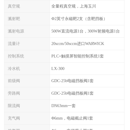
真空规
全量程真空规，上海玉川
溅射靶
Ф2英寸永磁靶2支（含靶挡板）
溅射电源
500W直流电源1台，300W射频电源1台
流量计
20sccm/50sccm进口WARWICK
控制系统
PLC+触摸屏智能控制系统1套
冷水机
LX-300
前级阀
GDC-25b电磁挡板阀1套
旁路阀
GDC-25b电磁挡板阀1套
限流阀
DN63mm一套
充气阀
Φ6mm，电磁截止阀1套