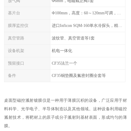
放气阀
Φ6mm，电磁截止阀1套
基片台
Ф100mm，高度：60～120mm可调，旋转：0-20r/min可调，可加热至300℃
膜厚监控仪
进口Inficon SQM-160单水冷探头，精度0.1Å（选配）
真空管路
波纹管、真空管道等1套
设备机架
机电一体化
预留接口
CF35法兰一个
备件
CF35铜垫圈及氟密封圈全套等
桌面型磁控溅射镀膜仪是一种用于薄膜沉积的设备，广泛应用于材
料科学、光学电子、半导体制造以及其他领域。这种设备利用磁控
溅射技术，将靶材上的原子或分子溅射到基材表面，形成均匀的薄
膜。