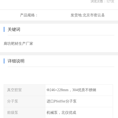
浏览次数：
127
次
产品规格：
发货地:
北京市密云县
关键词
廊坊靶材生产厂家
详细说明
真空腔室
Ф246×228mm，304优质不锈钢
分子泵
进口Pfeiffer分子泵
前级泵
机械泵，北仪优成