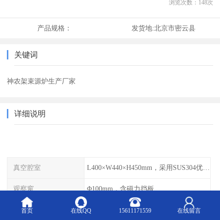
浏览次数：
148
次
产品规格：
发货地:
北京市密云县
关键词
神农架束源炉生产厂家
详细说明
真空腔室
L400×W440×H450mm，采用SUS304优质不锈钢
观察窗
Φ100mm，含磁力挡板
屏蔽板
不锈钢，便于拆卸清洁、更换
首页
在线QQ
15611171559
在线留言