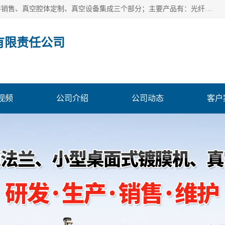
北京浅蓝纳米科技发展有限责任公司主体经营分为：真空配件销售、真空腔体定制、真空设备集成三个部分；主要产品有：光纤真空馈通法兰、光纤真空法兰、光纤法兰、低损耗光纤真空法兰；源瓶、ALD源瓶、MO源瓶、CVD源瓶、50ml源瓶现货、隔膜阀、波纹管密封阀；真空航插电极法兰、电极法兰、真空法兰、信号法兰、陶封电极法兰、D型真空电极；真空腔体定制、磁控溅射、热蒸发镀膜机、PE-CVD、ALD；
有限责任公司
视频
公司介绍
公司动态
客户