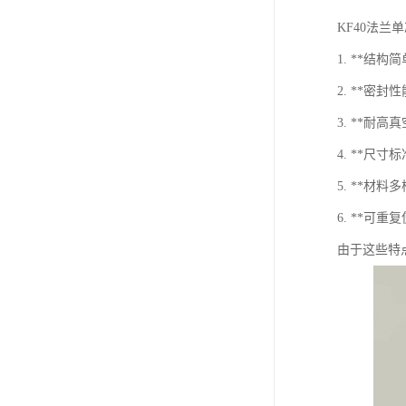
KF40法
1. **结
2. **密
3. **耐
4. **尺
5. **材
6. **可
由于这些特