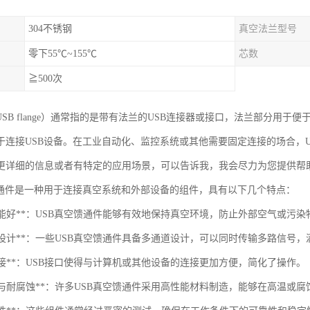
304不锈钢
真空法兰型号
零下55℃~155℃
芯数
≧500次
USB flange）通常指的是带有法兰的USB连接器或接口，法兰部分用
于连接USB设备。在工业自动化、监控系统或其他需要固定连接的场合，
更详细的信息或者有特定的应用场景，可以告诉我，我会尽力为您提供帮
馈通件是一种用于连接真空系统和外部设备的组件，具有以下几个特点：
封性能好**：USB真空馈通件能够有效地保持真空环境，防止外部空气或污
通道设计**：一些USB真空馈通件具备多通道设计，可以同时传输多路信号
捷连接**：USB接口使得与计算机或其他设备的连接更加方便，简化了操作。
高温与耐腐蚀**：许多USB真空馈通件采用高性能材料制造，能够在高温或