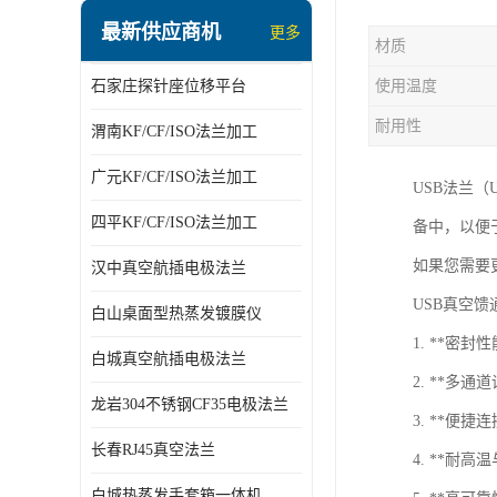
最新供应商机
更多
材质
石家庄探针座位移平台
使用温度
耐用性
渭南KF/CF/ISO法兰加工
广元KF/CF/ISO法兰加工
USB法兰（
四平KF/CF/ISO法兰加工
备中，以便
如果您需要
汉中真空航插电极法兰
USB真空
白山桌面型热蒸发镀膜仪
1. **密
白城真空航插电极法兰
2. **多
龙岩304不锈钢CF35电极法兰
3. **便
长春RJ45真空法兰
4. **耐
白城热蒸发手套箱一体机