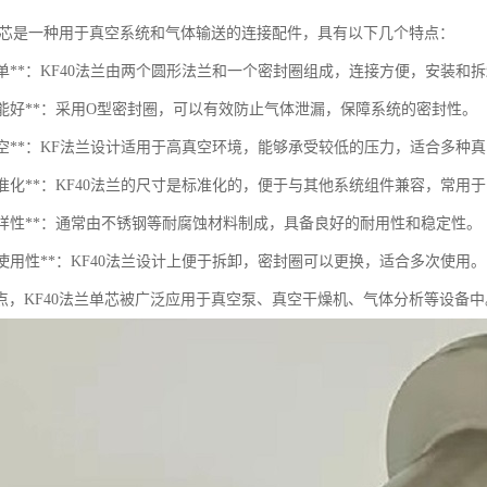
兰单芯是一种用于真空系统和气体输送的连接配件，具有以下几个特点：
构简单**：KF40法兰由两个圆形法兰和一个密封圈组成，连接方便，安装和
封性能好**：采用O型密封圈，可以有效防止气体泄漏，保障系统的密封性。
高真空**：KF法兰设计适用于高真空环境，能够承受较低的压力，适合多种
寸标准化**：KF40法兰的尺寸是标准化的，便于与其他系统组件兼容，常
料多样性**：通常由不锈钢等耐腐蚀材料制成，具备良好的耐用性和稳定性。
重复使用性**：KF40法兰设计上便于拆卸，密封圈可以更换，适合多次使用。
点，KF40法兰单芯被广泛应用于真空泵、真空干燥机、气体分析等设备中