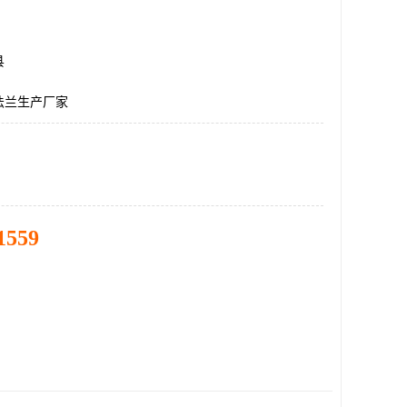
县
法兰生产厂家
1559